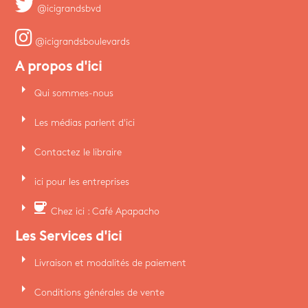
@icigrandsbvd
@icigrandsboulevards
A propos d'ici
arrow_right
Qui sommes-nous
arrow_right
Les médias parlent d'ici
arrow_right
Contactez le libraire
arrow_right
ici pour les entreprises
arrow_right
coffee
Chez ici : Café Apapacho
Les Services d'ici
arrow_right
Livraison et modalités de paiement
arrow_right
Conditions générales de vente