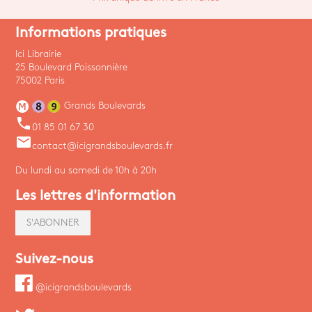
Informations pratiques
Ici Librairie
25 Boulevard Poissonnière
75002 Paris
Grands Boulevards
phone
01 85 01 67 30
email
contact@icigrandsboulevards.fr
Du lundi au samedi de 10h à 20h
Les lettres d'information
S'ABONNER
Suivez-nous
@icigrandsboulevards