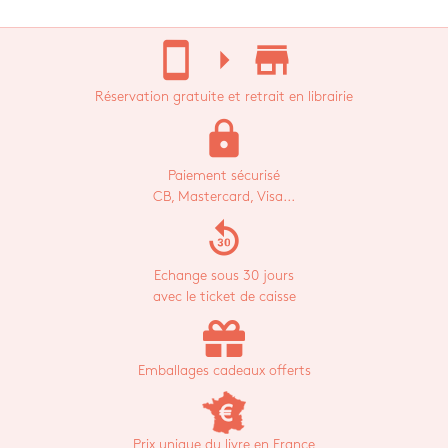
stay_current_portrait
arrow_right
store_mall_directory
Réservation gratuite et retrait en librairie
lock
Paiement sécurisé
CB, Mastercard, Visa...
replay_30
Echange sous 30 jours
avec le ticket de caisse
Emballages cadeaux offerts
Prix unique du livre en France