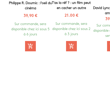
T'as la réf ? : un film peut
Philippe R. Doumic : l'oeil du
David Lync
en cacher un autre
cinéma
amé
21.00 €
39,90 €
39
Sur commande, sera
Sur commande, sera
Sur com
disponible chez ici sous 2
disponible chez ici sous 5
disponible 
à 3 jours
à 6 jours
se
a
add_shopping_cart
add_shopping_cart