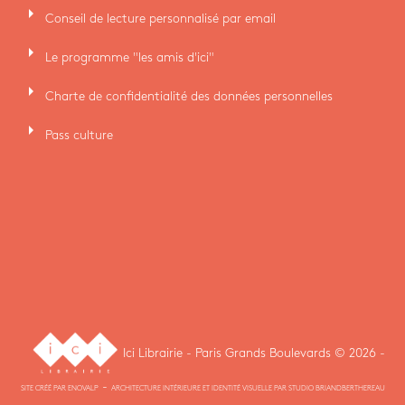
arrow_right
Conseil de lecture personnalisé par email
arrow_right
Le programme "les amis d'ici"
arrow_right
Charte de confidentialité des données personnelles
arrow_right
Pass culture
Ici Librairie - Paris Grands Boulevards © 2026 -
-
SITE CRÉÉ PAR
ENOVALP
ARCHITECTURE INTÉRIEURE ET IDENTITÉ VISUELLE PAR
STUDIO BRIANDBERTHEREAU