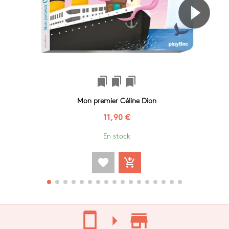
bookmarks
bookmarks
bookmarks
Mon premier Céline Dion
11,90 €
En stock
favorite
add_shopping_cart
stay_current_portrait
arrow_right
store_mall_directory