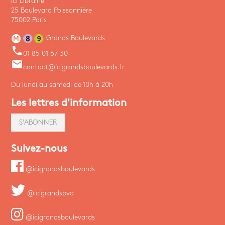
Ici Librairie
25 Boulevard Poissonnière
75002 Paris
Grands Boulevards
phone
01 85 01 67 30
email
contact@icigrandsboulevards.fr
Du lundi au samedi de 10h à 20h
Les lettres d'information
S'ABONNER
Suivez-nous
@icigrandsboulevards
@icigrandsbvd
@icigrandsboulevards