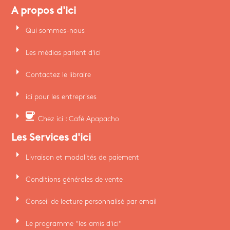
A propos d'ici
arrow_right
Qui sommes-nous
arrow_right
Les médias parlent d'ici
arrow_right
Contactez le libraire
arrow_right
ici pour les entreprises
arrow_right
coffee
Chez ici : Café Apapacho
Les Services d'ici
arrow_right
Livraison et modalités de paiement
arrow_right
Conditions générales de vente
arrow_right
Conseil de lecture personnalisé par email
arrow_right
Le programme "les amis d'ici"