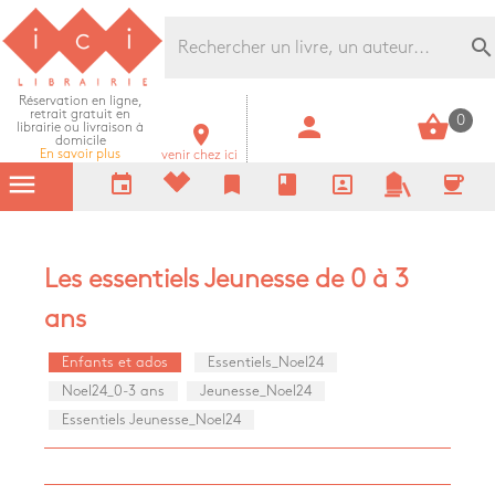
Librairie Ici Grands Boulevards
search
Réservation en ligne,
retrait gratuit en
person
shopping_basket
0
librairie ou livraison à
room
domicile
En savoir plus
venir chez ici
menu
event
bookmark
book
portrait
coffee
Les essentiels Jeunesse de 0 à 3
ans
Enfants et ados
Essentiels_Noel24
Noel24_0-3 ans
Jeunesse_Noel24
Essentiels Jeunesse_Noel24