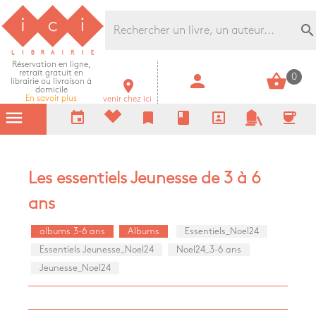
Librairie Ici Grands Boulevards
search
Réservation en ligne,
retrait gratuit en
person
shopping_basket
0
librairie ou livraison à
room
domicile
En savoir plus
venir chez ici
menu
event
bookmark
book
portrait
coffee
Les essentiels Jeunesse de 3 à 6
ans
albums 3-6 ans
Albums
Essentiels_Noel24
Essentiels Jeunesse_Noel24
Noel24_3-6 ans
Jeunesse_Noel24