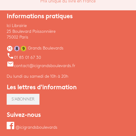
Prix unique du livre en France
Informations pratiques
Ici Librairie
25 Boulevard Poissonnière
75002 Paris
Grands Boulevards
phone
01 85 01 67 30
email
contact@icigrandsboulevards.fr
Du lundi au samedi de 10h à 20h
Les lettres d'information
S'ABONNER
Suivez-nous
@icigrandsboulevards