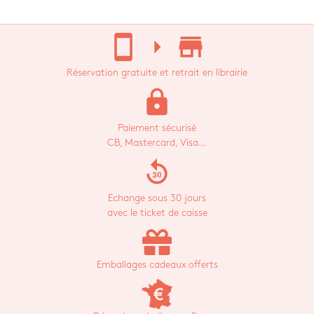
stay_current_portrait
arrow_right
store_mall_directory
Réservation gratuite et retrait en librairie
lock
Paiement sécurisé
CB, Mastercard, Visa...
replay_30
Echange sous 30 jours
avec le ticket de caisse
Emballages cadeaux offerts