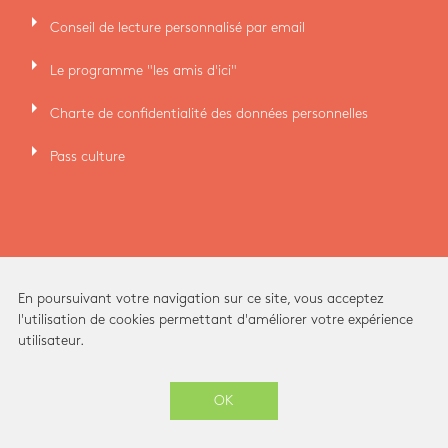
arrow_right
Conseil de lecture personnalisé par email
arrow_right
Le programme "les amis d'ici"
arrow_right
Charte de confidentialité des données personnelles
arrow_right
Pass culture
En poursuivant votre navigation sur ce site, vous acceptez
l'utilisation de cookies permettant d'améliorer votre expérience
utilisateur.
Ici Librairie - Paris Grands Boulevards © 2026 -
OK
-
SITE CRÉÉ PAR
ENOVALP
ARCHITECTURE INTÉRIEURE ET IDENTITÉ VISUELLE PAR
STUDIO BRIANDBERTHEREAU