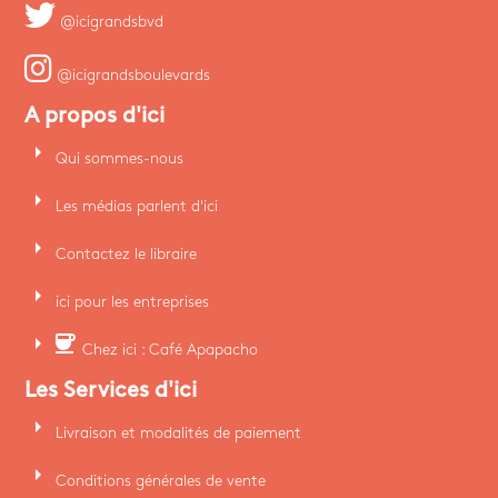
@icigrandsbvd
@icigrandsboulevards
A propos d'ici
arrow_right
Qui sommes-nous
arrow_right
Les médias parlent d'ici
arrow_right
Contactez le libraire
arrow_right
ici pour les entreprises
arrow_right
coffee
Chez ici : Café Apapacho
Les Services d'ici
arrow_right
Livraison et modalités de paiement
arrow_right
Conditions générales de vente