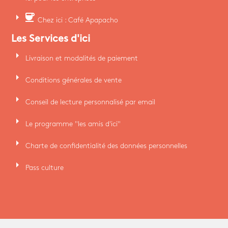
arrow_right
coffee
Chez ici : Café Apapacho
Les Services d'ici
arrow_right
Livraison et modalités de paiement
arrow_right
Conditions générales de vente
arrow_right
Conseil de lecture personnalisé par email
arrow_right
Le programme "les amis d'ici"
arrow_right
Charte de confidentialité des données personnelles
arrow_right
Pass culture