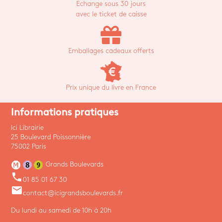
Echange sous 30 jours
avec le ticket de caisse
Emballages cadeaux offerts
Prix unique du livre en France
Informations pratiques
Ici Librairie
25 Boulevard Poissonnière
75002 Paris
Grands Boulevards
phone
01 85 01 67 30
email
contact@icigrandsboulevards.fr
Du lundi au samedi de 10h à 20h