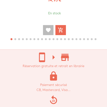
14,95 €
En stock
favorite
add_shopping_cart
stay_current_portrait
arrow_right
store_mall_directory
Réservation gratuite et retrait en librairie
lock
Paiement sécurisé
CB, Mastercard, Visa...
replay_30