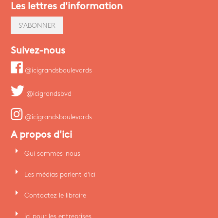
Les lettres d'information
S'ABONNER
Suivez-nous
@icigrandsboulevards
@icigrandsbvd
@icigrandsboulevards
A propos d'ici
arrow_right
Qui sommes-nous
arrow_right
Les médias parlent d'ici
arrow_right
Contactez le libraire
arrow_right
ici pour les entreprises