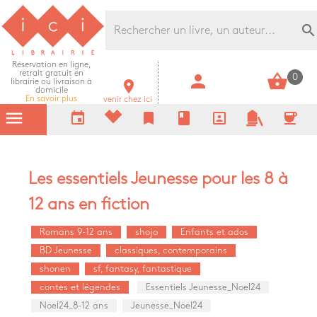
Librairie Ici Grands Boulevards
search
Réservation en ligne,
retrait gratuit en
person
shopping_basket
0
librairie ou livraison à
room
domicile
En savoir plus
venir chez ici
menu
event
bookmark
book
portrait
coffee
Les essentiels Jeunesse pour les 8 à
12 ans en fiction
Romans 9-12 ans
shojo
Enfants et ados
BD Jeunesse
classiques, contemporains
shonen
sf, fantasy, fantastique
contes et légendes
Essentiels Jeunesse_Noel24
Noel24_8-12 ans
Jeunesse_Noel24