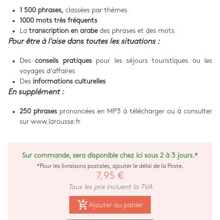
1 500 phrases,
classées par thèmes
1000 mots très fréquents
La
transcription en arabe
des phrases et des mots
Pour être à l'aise dans toutes les situations :
Des
conseils pratiques
pour les séjours touristiques ou les
voyages d'affaires
Des
informations culturelles
En supplément :
250 phrases
prononcées en MP3 à télécharger ou à consulter
sur www.larousse.fr
Sur commande, sera disponible chez ici sous 2 à 3 jours.*
*Pour les livraisons postales, ajouter le délai de la Poste.
7,95 €
Tous les prix incluent la TVA
add_shopping_cart
Ajouter au panier