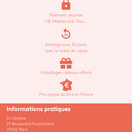
lock
Paiement sécurisé
CB, Mastercard, Visa...
replay_30
Echange sous 30 jours
avec le ticket de caisse
Emballages cadeaux offerts
Prix unique du livre en France
Informations pratiques
Ici Librairie
25 Boulevard Poissonnière
75002 Paris