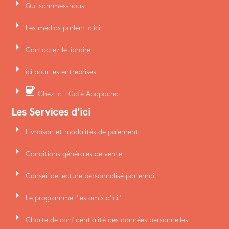
arrow_right
Qui sommes-nous
arrow_right
Les médias parlent d'ici
arrow_right
Contactez le libraire
arrow_right
ici pour les entreprises
arrow_right
coffee
Chez ici : Café Apapacho
Les Services d'ici
arrow_right
Livraison et modalités de paiement
arrow_right
Conditions générales de vente
arrow_right
Conseil de lecture personnalisé par email
arrow_right
Le programme "les amis d'ici"
arrow_right
Charte de confidentialité des données personnelles