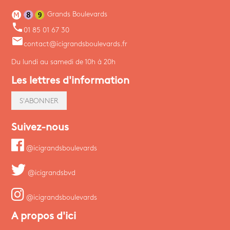
Grands Boulevards
phone
01 85 01 67 30
email
contact@icigrandsboulevards.fr
Du lundi au samedi de 10h à 20h
Les lettres d'information
S'ABONNER
Suivez-nous
@icigrandsboulevards
@icigrandsbvd
@icigrandsboulevards
A propos d'ici