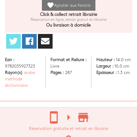
favorite
Ajouter aux favoris
Click & collect retrait librairie
Réservation en ligne, retrait gratuit en librairie
Ou livraison à domicile
Ean :
Format et Reliure :
Hauteur :
14.0 cm
9782035927323
Livre
Largeur :
10.0 cm
Rayon(s)
arabe
Pages :
287
Epaisseur :
1.3 cm
méthode
dictionnaire
stay_current_portrait
arrow_right
store_mall_directory
Réservation gratuite et retrait en librairie