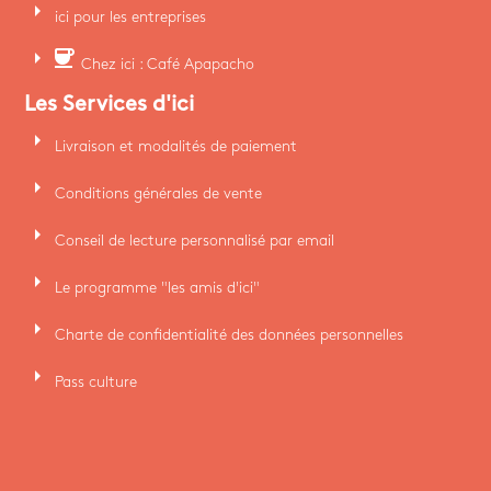
arrow_right
ici pour les entreprises
arrow_right
coffee
Chez ici : Café Apapacho
Les Services d'ici
arrow_right
Livraison et modalités de paiement
arrow_right
Conditions générales de vente
arrow_right
Conseil de lecture personnalisé par email
arrow_right
Le programme "les amis d'ici"
arrow_right
Charte de confidentialité des données personnelles
arrow_right
Pass culture