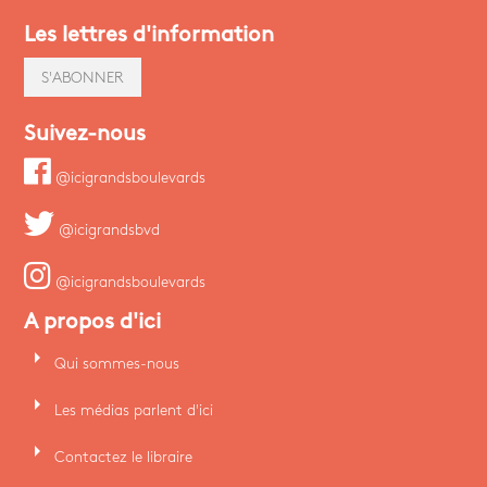
Les lettres d'information
S'ABONNER
Suivez-nous
@icigrandsboulevards
@icigrandsbvd
@icigrandsboulevards
A propos d'ici
arrow_right
Qui sommes-nous
arrow_right
Les médias parlent d'ici
arrow_right
Contactez le libraire