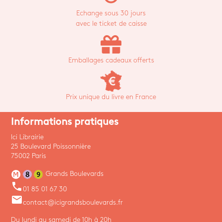
Echange sous 30 jours
avec le ticket de caisse
Emballages cadeaux offerts
Prix unique du livre en France
Informations pratiques
Ici Librairie
25 Boulevard Poissonnière
75002 Paris
Grands Boulevards
phone
01 85 01 67 30
email
contact@icigrandsboulevards.fr
Du lundi au samedi de 10h à 20h