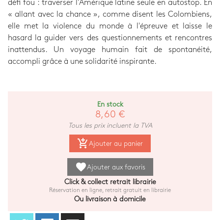
défi fou : traverser l'Amérique latine seule en autostop. En
« allant avec la chance », comme disent les Colombiens,
elle met la violence du monde à l'épreuve et laisse le
hasard la guider vers des questionnements et rencontres
inattendus. Un voyage humain fait de spontanéité,
accompli grâce à une solidarité inspirante.
En stock
8,60 €
Tous les prix incluent la TVA
add_shopping_cart
Ajouter au panier
favorite
Ajouter aux favoris
Click & collect retrait librairie
Réservation en ligne, retrait gratuit en librairie
Ou livraison à domicile