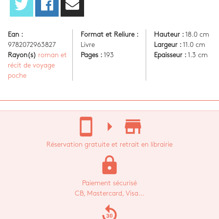
Ean :
Format et Reliure :
Hauteur :
18.0 cm
9782072963827
Livre
Largeur :
11.0 cm
Rayon(s)
roman et
Pages :
193
Epaisseur :
1.3 cm
récit de voyage
poche
stay_current_portrait
arrow_right
store_mall_directory
Réservation gratuite et retrait en librairie
lock
Paiement sécurisé
CB, Mastercard, Visa...
replay_30