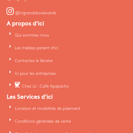
@icigrandsboulevards
A propos d'ici
arrow_right
Qui sommes-nous
arrow_right
Les médias parlent d'ici
arrow_right
Contactez le libraire
arrow_right
ici pour les entreprises
arrow_right
coffee
Chez ici : Café Apapacho
Les Services d'ici
arrow_right
Livraison et modalités de paiement
arrow_right
Conditions générales de vente
arrow_right