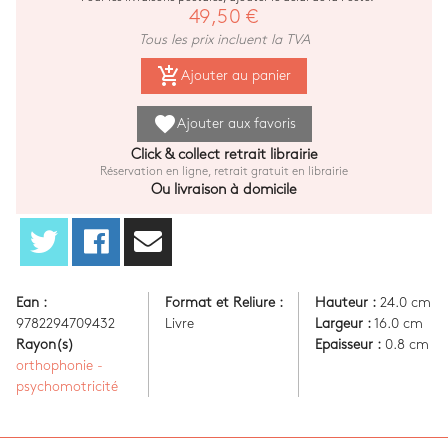
49,50 €
Tous les prix incluent la TVA
add_shopping_cart
Ajouter au panier
favorite
Ajouter aux favoris
Click & collect retrait librairie
Réservation en ligne, retrait gratuit en librairie
Ou livraison à domicile
Ean :
Format et Reliure :
Hauteur :
24.0 cm
9782294709432
Livre
Largeur :
16.0 cm
Rayon(s)
Epaisseur :
0.8 cm
orthophonie -
psychomotricité