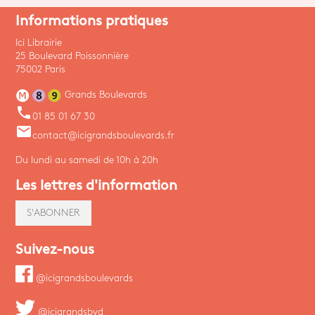
Informations pratiques
Ici Librairie
25 Boulevard Poissonnière
75002 Paris
Grands Boulevards
phone
01 85 01 67 30
email
contact@icigrandsboulevards.fr
Du lundi au samedi de 10h à 20h
Les lettres d'information
S'ABONNER
Suivez-nous
@icigrandsboulevards
@icigrandsbvd