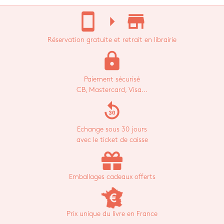
stay_current_portrait
arrow_right
store_mall_directory
Réservation gratuite et retrait en librairie
lock
Paiement sécurisé
CB, Mastercard, Visa...
replay_30
Echange sous 30 jours
avec le ticket de caisse
Emballages cadeaux offerts
Prix unique du livre en France