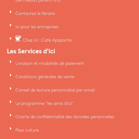
Les médias parlent d'ici
arrow_right
Contactez le libraire
arrow_right
ici pour les entreprises
arrow_right
coffee
Chez ici : Café Apapacho
Les Services d'ici
arrow_right
Livraison et modalités de paiement
arrow_right
Conditions générales de vente
arrow_right
Conseil de lecture personnalisé par email
arrow_right
Le programme "les amis d'ici"
arrow_right
Charte de confidentialité des données personnelles
arrow_right
Pass culture