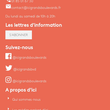
01 85 01 67 30
email
contact@icigrandsboulevards.fr
Du lundi au samedi de 10h à 20h
Les lettres d'information
S'ABONNER
Suivez-nous
@icigrandsboulevards
@icigrandsbvd
@icigrandsboulevards
A propos d'ici
arrow_right
Qui sommes-nous
arrow_right