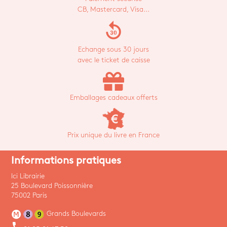
CB, Mastercard, Visa...
replay_30
Echange sous 30 jours
avec le ticket de caisse
Emballages cadeaux offerts
Prix unique du livre en France
Informations pratiques
Ici Librairie
25 Boulevard Poissonnière
75002 Paris
Grands Boulevards
phone