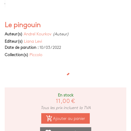
Le pingouin
Auteur(s)
Andreï Kourkov
(Auteur)
Editeur(s)
Liana Levi
Date de parution :
10/03/2022
Collection(s)
Piccolo
En stock
11,00 €
Tous les prix incluent la TVA
add_shopping_cart
Ajouter au panier