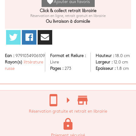
favorite
Ajouter aux favoris
Click & collect retrait librairie
Réservation en ligne, retrait gratuit en librairie
Ou livraison à domicile
Ean :
9791034906109
Format et Reliure :
Hauteur :
18.0 cm
Rayon(s)
littérature
Livre
Largeur :
12.0 cm
russe
Pages :
273
Epaisseur :
1.8 cm
stay_current_portrait
arrow_right
store_mall_directory
Réservation gratuite et retrait en librairie
lock
Paiement sécurisé