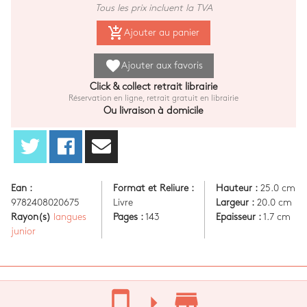
Tous les prix incluent la TVA
add_shopping_cart
Ajouter au panier
favorite
Ajouter aux favoris
Click & collect retrait librairie
Réservation en ligne, retrait gratuit en librairie
Ou livraison à domicile
Ean :
Format et Reliure :
Hauteur :
25.0 cm
9782408020675
Livre
Largeur :
20.0 cm
Rayon(s)
langues
Pages :
143
Epaisseur :
1.7 cm
junior
stay_current_portrait
arrow_right
store_mall_directory