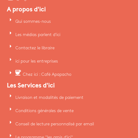
A propos d'ici
arrow_right
Qui sommes-nous
arrow_right
Les médias parlent d'ici
arrow_right
Contactez le libraire
arrow_right
ici pour les entreprises
arrow_right
coffee
Chez ici : Café Apapacho
Les Services d'ici
arrow_right
Livraison et modalités de paiement
arrow_right
Conditions générales de vente
arrow_right
Conseil de lecture personnalisé par email
arrow_right
Le programme "les amis d'ici"