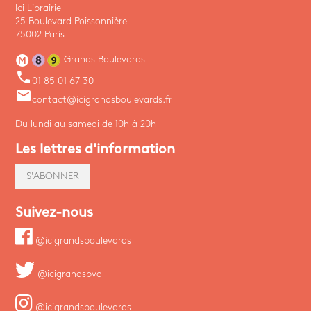
Ici Librairie
25 Boulevard Poissonnière
75002 Paris
Grands Boulevards
phone
01 85 01 67 30
email
contact@icigrandsboulevards.fr
Du lundi au samedi de 10h à 20h
Les lettres d'information
S'ABONNER
Suivez-nous
@icigrandsboulevards
@icigrandsbvd
@icigrandsboulevards