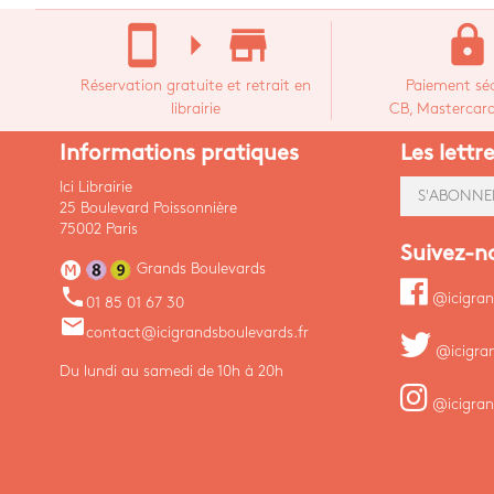
stay_current_portrait
arrow_right
store_mall_directory
lock
Réservation gratuite et retrait en
Paiement séc
librairie
CB, Mastercard,
Informations pratiques
Les lettr
Ici Librairie
S'ABONNE
25 Boulevard Poissonnière
75002 Paris
Suivez-n
Grands Boulevards
phone
@icigran
01 85 01 67 30
email
contact@icigrandsboulevards.fr
@icigra
Du lundi au samedi de 10h à 20h
@icigran