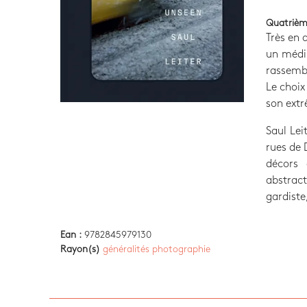
Quatrièm
Très en 
un médiu
rassembl
Le choix
son extr
Saul Lei
rues de 
décors 
abstract
gardiste
Ean :
9782845979130
Rayon(s)
généralités photographie