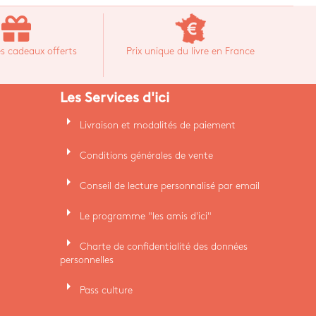
s cadeaux offerts
Prix unique du livre en France
Les Services d'ici
arrow_right
Livraison et modalités de paiement
arrow_right
Conditions générales de vente
arrow_right
Conseil de lecture personnalisé par email
arrow_right
Le programme "les amis d'ici"
arrow_right
Charte de confidentialité des données
personnelles
arrow_right
Pass culture