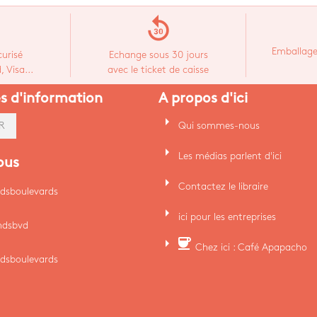
replay_30
Emballage
urisé
Echange sous 30 jours
 Visa...
avec le ticket de caisse
es d'information
A propos d'ici
arrow_right
Qui sommes-nous
R
arrow_right
Les médias parlent d'ici
ous
arrow_right
Contactez le libraire
dsboulevards
arrow_right
ici pour les entreprises
ndsbvd
arrow_right
coffee
Chez ici : Café Apapacho
dsboulevards