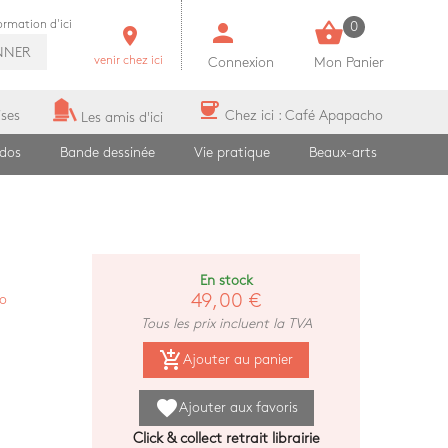
person
shopping_basket
formation d'ici
0
room
NNER
venir chez ici
Connexion
Mon Panier
coffee
ises
Chez ici : Café Apapacho
Les amis d'ici
ados
Bande dessinée
Vie pratique
Beaux-arts
En stock
49,00 €
lo
Tous les prix incluent la TVA
add_shopping_cart
Ajouter au panier
favorite
Ajouter aux favoris
Click & collect retrait librairie