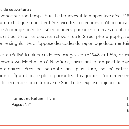
e de couverture :
avance sur son temps, Saul Leiter investit la diapositive dès 1
m artistique à part entière, via des projections qu'il organise.
e 76 images inédites, sélectionnées parmi les archives du pho
 s'est porté sur les oeuvres relevant de la Street photography, s
ême singularité, à l'opposé des codes du reportage documentai
ter a réalisé la plupart de ces images entre 1948 et 1966, arpe
Downtown Manhattan à New York, saisissant la magie et le my
ordinaires. Près de soixante ans plus tard, sa délicatess
ion et figuration, le place parmi les plus grands. Profondéme
, la reconnaissance tardive de Saul Leiter explose aujourd'hui.
Format et Reliure :
Livre
H
Pages :
159
L
E