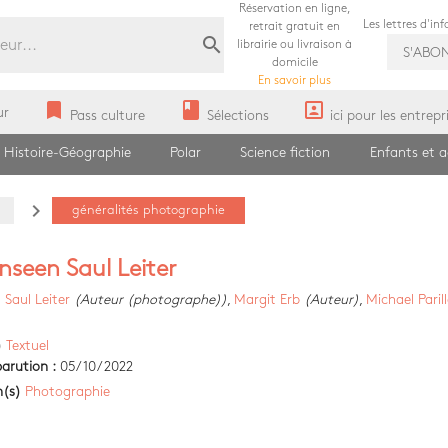
Réservation en ligne,
Les lettres d'in
retrait gratuit en
search
librairie ou livraison à
S'ABO
domicile
En savoir plus
bookmark
book
portrait
ur
Pass culture
Sélections
ici pour les entrepr
Histoire-Géographie
Polar
Science fiction
Enfants et 
navigate_next
généralités photographie
nseen Saul Leiter
)
Saul Leiter
(Auteur (photographe))
,
Margit Erb
(Auteur)
,
Michael Paril
)
Textuel
arution :
05/10/2022
n(s)
Photographie