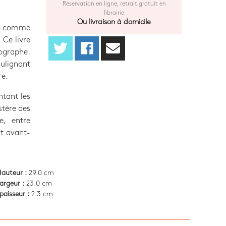
Réservation en ligne, retrait gratuit en
librairie
Ou livraison à domicile
948 comme
 Ce livre
tographe.
oulignant
re.
ntant les
stère des
e, entre
nt avant-
auteur :
29.0 cm
argeur :
23.0 cm
paisseur :
2.3 cm