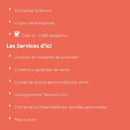
arrow_right
Contactez le libraire
arrow_right
ici pour les entreprises
arrow_right
coffee
Chez ici : Café Apapacho
Les Services d'ici
arrow_right
Livraison et modalités de paiement
arrow_right
Conditions générales de vente
arrow_right
Conseil de lecture personnalisé par email
arrow_right
Le programme "les amis d'ici"
arrow_right
Charte de confidentialité des données personnelles
arrow_right
Pass culture