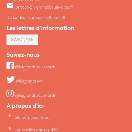
email
contact@icigrandsboulevards.fr
Du lundi au samedi de 10h à 20h
Les lettres d'information
S'ABONNER
Suivez-nous
@icigrandsboulevards
@icigrandsbvd
@icigrandsboulevards
A propos d'ici
arrow_right
Qui sommes-nous
arrow_right
Les médias parlent d'ici