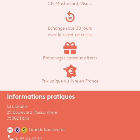
CB, Mastercard, Visa...
replay_30
Echange sous 30 jours
avec le ticket de caisse
Emballages cadeaux offerts
Prix unique du livre en France
Informations pratiques
Ici Librairie
25 Boulevard Poissonnière
75002 Paris
Grands Boulevards
phone
01 85 01 67 30