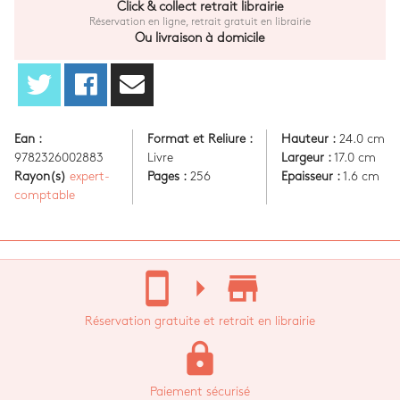
Click & collect retrait librairie
Réservation en ligne, retrait gratuit en librairie
Ou livraison à domicile
Ean :
Format et Reliure :
Hauteur :
24.0 cm
9782326002883
Livre
Largeur :
17.0 cm
Rayon(s)
expert-
Pages :
256
Epaisseur :
1.6 cm
comptable
stay_current_portrait
arrow_right
store_mall_directory
Réservation gratuite et retrait en librairie
lock
Paiement sécurisé