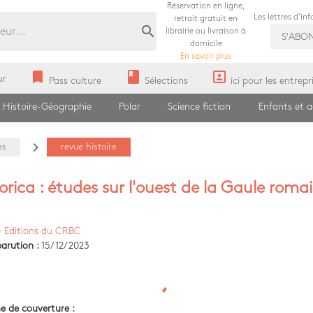
Réservation en ligne,
Les lettres d'in
retrait gratuit en
search
librairie ou livraison à
S'ABO
domicile
En savoir plus
bookmark
book
portrait
ur
Pass culture
Sélections
ici pour les entrepr
Histoire-Géographie
Polar
Science fiction
Enfants et 
navigate_next
es
revue histoire
rica : études sur l'ouest de la Gaule romai
)
Editions du CRBC
arution :
15/12/2023
e de couverture :