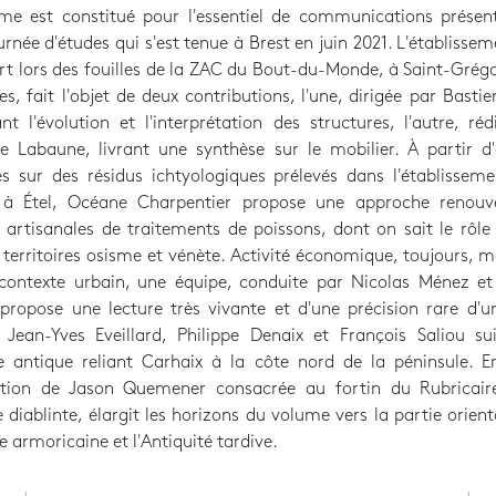
me est constitué pour l'essentiel de communications présent
urnée d'études qui s'est tenue à Brest en juin 2021. L'établissem
t lors des fouilles de la ZAC du Bout-du-Monde, à Saint-Grégo
s, fait l'objet de deux contributions, l'une, dirigée par Bastie
nt l'évolution et l'interprétation des structures, l'autre, ré
e Labaune, livrant une synthèse sur le mobilier. À partir d
s sur des résidus ichtyologiques prélevés dans l'établissem
, à Étel, Océane Charpentier propose une approche renouv
s artisanales de traitements de poissons, dont on sait le rôl
 territoires osisme et vénète. Activité économique, toujours, m
 contexte urbain, une équipe, conduite par Nicolas Ménez et
propose une lecture très vivante et d'une précision rare d'u
. Jean-Yves Eveillard, Philippe Denaix et François Saliou su
re antique reliant Carhaix à la côte nord de la péninsule. E
ution de Jason Quemener consacrée au fortin du Rubricaire
re diablinte, élargit les horizons du volume vers la partie orient
e armoricaine et l'Antiquité tardive.