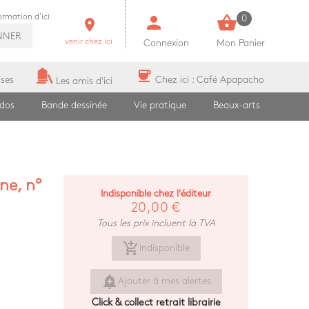
person
shopping_basket
formation d'ici
0
room
NNER
venir chez ici
Connexion
Mon Panier
coffee
ises
Chez ici : Café Apapacho
Les amis d'ici
ados
Bande dessinée
Vie pratique
Beaux-arts
ne, n°
Indisponible chez l'éditeur
20,00 €
Tous les prix incluent la TVA
add_shopping_cart
Indisponible
add_alert
Ajouter à mes alertes
Click & collect retrait librairie