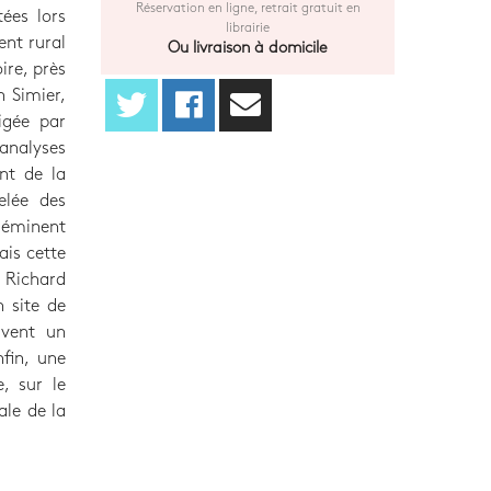
Réservation en ligne, retrait gratuit en
ées lors
librairie
ent rural
Ou livraison à domicile
ire, près
n Simier,
digée par
'analyses
ent de la
elée des
e éminent
ais cette
 Richard
n site de
ivent un
nfin, une
, sur le
ale de la