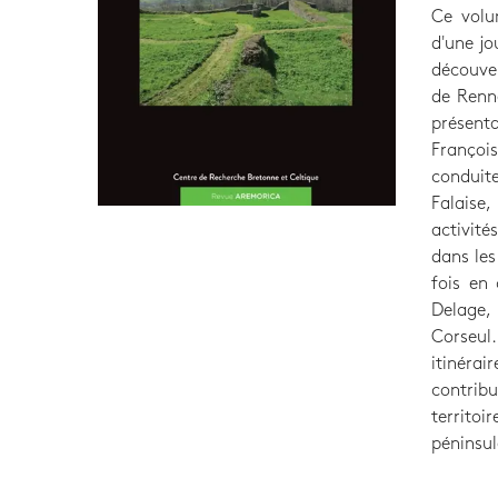
Ce volu
d'une jo
découver
de Renne
présenta
François
conduite
Falaise
activité
dans les
fois en
Delage, 
Corseul
itinérai
contrib
territoi
péninsul