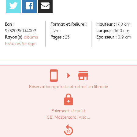
Ean :
Format et Reliure :
Hauteur :
17.0 cm
9782095034009
Livre
Largeur :
16.0 cm
Rayon(s)
albums
Pages :
25
Epaisseur :
0.9 cm
histoires 1er âge
stay_current_portrait
arrow_right
store_mall_directory
Réservation gratuite et retrait en librairie
lock
Paiement sécurisé
CB, Mastercard, Visa...
replay_30