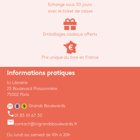
Echange sous 30 jours
avec le ticket de caisse
Emballages cadeaux offerts
Prix unique du livre en France
Informations pratiques
Ici Librairie
25 Boulevard Poissonnière
75002 Paris
Grands Boulevards
phone
01 85 01 67 30
email
contact@icigrandsboulevards.fr
Du lundi au samedi de 10h à 20h