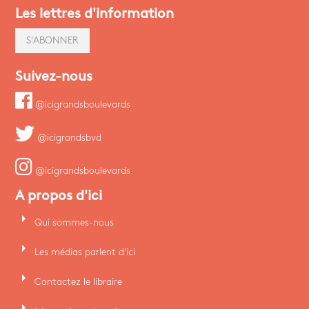
Les lettres d'information
S'ABONNER
Suivez-nous
@icigrandsboulevards
@icigrandsbvd
@icigrandsboulevards
A propos d'ici
arrow_right
Qui sommes-nous
arrow_right
Les médias parlent d'ici
arrow_right
Contactez le libraire
arrow_right