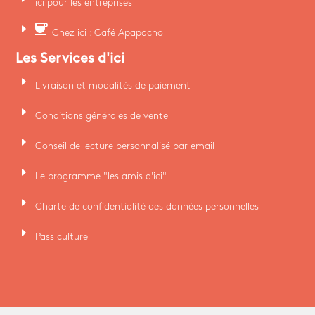
ici pour les entreprises
arrow_right
coffee
Chez ici : Café Apapacho
Les Services d'ici
arrow_right
Livraison et modalités de paiement
arrow_right
Conditions générales de vente
arrow_right
Conseil de lecture personnalisé par email
arrow_right
Le programme "les amis d'ici"
arrow_right
Charte de confidentialité des données personnelles
arrow_right
Pass culture