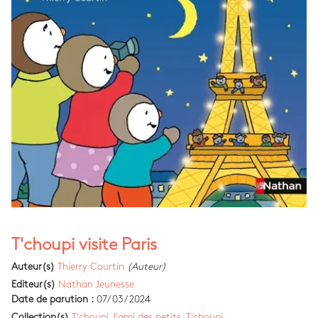
T'choupi visite Paris
Auteur(s)
Thierry Courtin
(Auteur)
Editeur(s)
Nathan Jeunesse
Date de parution :
07/03/2024
Collection(s)
T'choupi, l'ami des petits
,
T'choupi