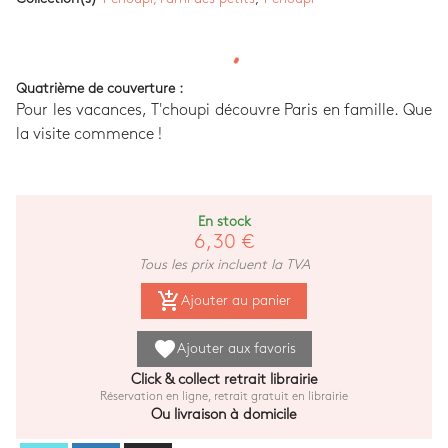
Quatrième de couverture :
Pour les vacances, T'choupi découvre Paris en famille. Que
la visite commence !
En stock
6,30 €
Tous les prix incluent la TVA
add_shopping_cart
Ajouter au panier
favorite
Ajouter aux favoris
Click & collect retrait librairie
Réservation en ligne, retrait gratuit en librairie
Ou livraison à domicile