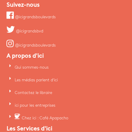
Suivez-nous
@icigrandsboulevards
@icigrandsbvd
@icigrandsboulevards
A propos d'ici
arrow_right
Qui sommes-nous
arrow_right
Les médias parlent d'ici
arrow_right
Contactez le libraire
arrow_right
ici pour les entreprises
arrow_right
coffee
Chez ici : Café Apapacho
Les Services d'ici