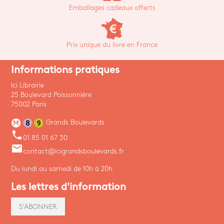
Emballages cadeaux offerts
Prix unique du livre en France
Informations pratiques
Ici Librairie
25 Boulevard Poissonnière
75002 Paris
Grands Boulevards
phone
01 85 01 67 30
email
contact@icigrandsboulevards.fr
Du lundi au samedi de 10h à 20h
Les lettres d'information
S'ABONNER