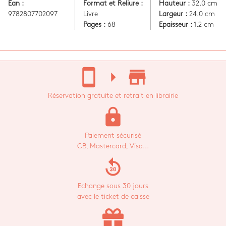
Ean :
Format et Reliure :
Hauteur :
32.0 cm
9782807702097
Livre
Largeur :
24.0 cm
Pages :
68
Epaisseur :
1.2 cm
stay_current_portrait
arrow_right
store_mall_directory
Réservation gratuite et retrait en librairie
lock
Paiement sécurisé
CB, Mastercard, Visa...
replay_30
Echange sous 30 jours
avec le ticket de caisse