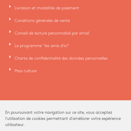
arrow_right
Livraison et modalités de paiement
arrow_right
Conditions générales de vente
arrow_right
Conseil de lecture personnalisé par email
arrow_right
Le programme "les amis d'ici"
arrow_right
Charte de confidentialité des données personnelles
arrow_right
Pass culture
En poursuivant votre navigation sur ce site, vous acceptez
l'utilisation de cookies permettant d'améliorer votre expérience
utilisateur.