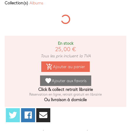
Collection(s)
Albums
En stock
25,00 €
Tous les prix incluent la TVA
add_shopping_cart
Ajouter au panier
favorite
Ajouter aux favoris
Click & collect retrait librairie
Réservation en ligne, retrait gratuit en librairie
Ou livraison à domicile