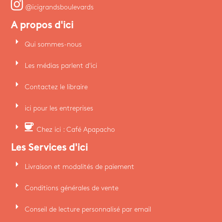
@icigrandsboulevards
A propos d'ici
arrow_right
Qui sommes-nous
arrow_right
Les médias parlent d'ici
arrow_right
Contactez le libraire
arrow_right
ici pour les entreprises
arrow_right
coffee
Chez ici : Café Apapacho
Les Services d'ici
arrow_right
Livraison et modalités de paiement
arrow_right
Conditions générales de vente
arrow_right
Conseil de lecture personnalisé par email