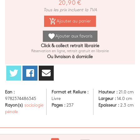
20,90 €
Tous les prix incluent la TVA
add_shopping_cart
Ajouter au panier
favorite
Ajouter aux favoris
Click & collect retrait librairie
Réservation en ligne, retrait gratuit en librairie
Ou livraison à domicile
Ean :
Format et Reliure :
Hauteur :
21.0 cm
9782374486345
Livre
Largeur :
14.0 cm
Rayon(s)
sociologie
Pages :
237
Epaisseur :
2.3 cm
pénale