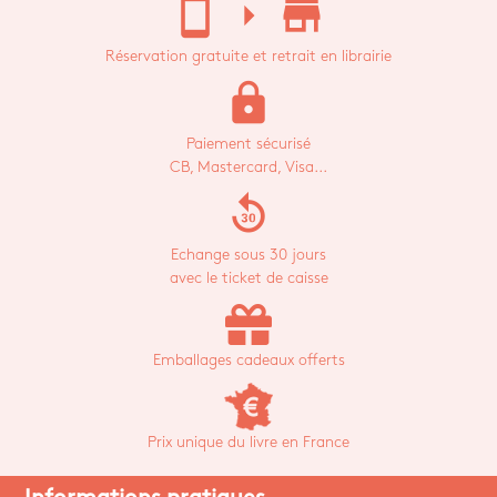
stay_current_portrait
arrow_right
store_mall_directory
Réservation gratuite et retrait en librairie
lock
Paiement sécurisé
CB, Mastercard, Visa...
replay_30
Echange sous 30 jours
avec le ticket de caisse
Emballages cadeaux offerts
Prix unique du livre en France