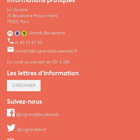
Informations pratiques
Ici Librairie
25 Boulevard Poissonnière
75002 Paris
Grands Boulevards
phone
01 85 01 67 30
email
contact@icigrandsboulevards.fr
Du lundi au samedi de 10h à 20h
Les lettres d'information
S'ABONNER
Suivez-nous
@icigrandsboulevards
@icigrandsbvd