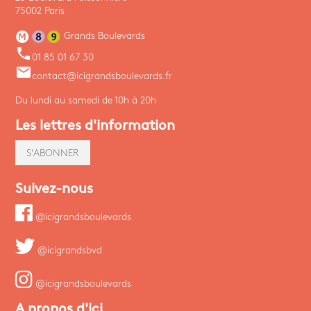
75002 Paris
Grands Boulevards
phone
01 85 01 67 30
email
contact@icigrandsboulevards.fr
Du lundi au samedi de 10h à 20h
Les lettres d'information
S'ABONNER
Suivez-nous
@icigrandsboulevards
@icigrandsbvd
@icigrandsboulevards
A propos d'ici