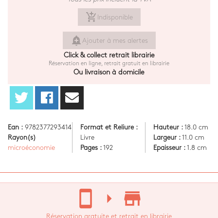
add_shopping_cart
Indisponible
add_alert
Ajouter à mes alertes
Click & collect retrait librairie
Réservation en ligne, retrait gratuit en librairie
Ou livraison à domicile
Ean :
9782377293414
Format et Reliure :
Hauteur :
18.0 cm
Rayon(s)
Livre
Largeur :
11.0 cm
microéconomie
Pages :
192
Epaisseur :
1.8 cm
stay_current_portrait
arrow_right
store_mall_directory
Réservation gratuite et retrait en librairie