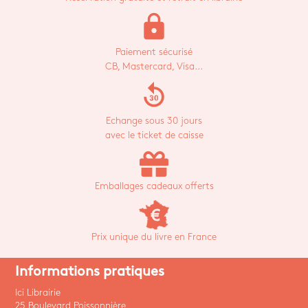
lock
Paiement sécurisé
CB, Mastercard, Visa...
replay_30
Echange sous 30 jours
avec le ticket de caisse
Emballages cadeaux offerts
Prix unique du livre en France
Informations pratiques
Ici Librairie
25 Boulevard Poissonnière