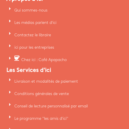
arrow_right
Qui sommes-nous
arrow_right
Les médias parlent d'ici
arrow_right
Contactez le libraire
arrow_right
ici pour les entreprises
arrow_right
coffee
Chez ici : Café Apapacho
Les Services d'ici
arrow_right
Livraison et modalités de paiement
arrow_right
Conditions générales de vente
arrow_right
Conseil de lecture personnalisé par email
arrow_right
Le programme "les amis d'ici"