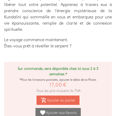
libérer tout votre potentiel. Apprenez à travers eux à
prendre conscience de l'énergie mystérieuse de la
Kundalini qui sommeille en vous et embarquez pour une
vie épanouissante, remplie de clarté et de connexion
spirituelle.
Le voyage commence maintenant.
Êtes-vous prêt à réveiller le serpent ?
Sur commande, sera disponible chez ici sous 2 à 3
semaines.*
*Pour les livraisons postales, ajouter le délai de la Poste.
17,00 €
Tous les prix incluent la TVA
add_shopping_cart
Ajouter au panier
favorite
Ajouter aux favoris