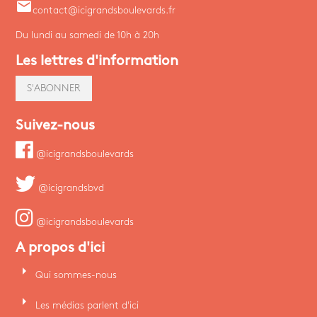
email
contact@icigrandsboulevards.fr
Du lundi au samedi de 10h à 20h
Les lettres d'information
S'ABONNER
Suivez-nous
@icigrandsboulevards
@icigrandsbvd
@icigrandsboulevards
A propos d'ici
arrow_right
Qui sommes-nous
arrow_right
Les médias parlent d'ici