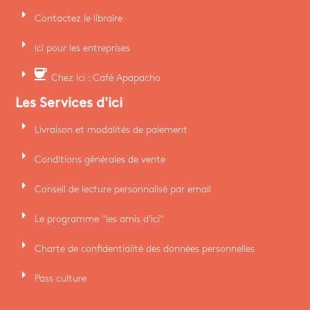
arrow_right
Contactez le libraire
arrow_right
ici pour les entreprises
arrow_right
coffee
Chez ici : Café Apapacho
Les Services d'ici
arrow_right
Livraison et modalités de paiement
arrow_right
Conditions générales de vente
arrow_right
Conseil de lecture personnalisé par email
arrow_right
Le programme "les amis d'ici"
arrow_right
Charte de confidentialité des données personnelles
arrow_right
Pass culture