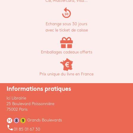
CB, Mastercard, Visa...
replay_30
Echange sous 30 jours
avec le ticket de caisse
Emballages cadeaux offerts
Prix unique du livre en France
Informations pratiques
Ici Librairie
25 Boulevard Poissonnière
75002 Paris
Grands Boulevards
phone
01 85 01 67 30