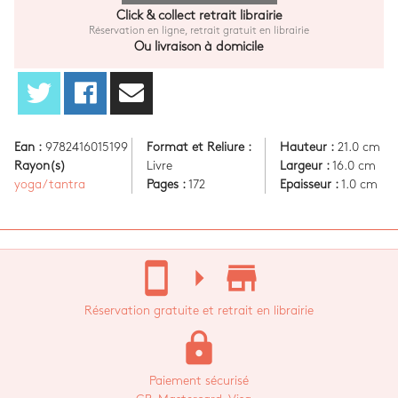
Click & collect retrait librairie
Réservation en ligne, retrait gratuit en librairie
Ou livraison à domicile
Ean :
9782416015199
Format et Reliure :
Hauteur :
21.0 cm
Rayon(s)
Livre
Largeur :
16.0 cm
yoga/tantra
Pages :
172
Epaisseur :
1.0 cm
stay_current_portrait
arrow_right
store_mall_directory
Réservation gratuite et retrait en librairie
lock
Paiement sécurisé