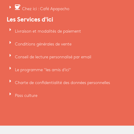
arrow_right
coffee
Chez ici : Café Apapacho
Les Services d'ici
arrow_right
Livraison et modalités de paiement
arrow_right
Conditions générales de vente
arrow_right
Conseil de lecture personnalisé par email
arrow_right
Le programme "les amis d'ici"
arrow_right
Charte de confidentialité des données personnelles
arrow_right
Pass culture