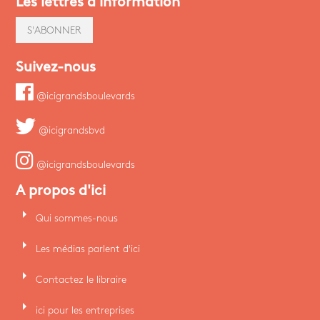
Les lettres d'information
S'ABONNER
Suivez-nous
@icigrandsboulevards
@icigrandsbvd
@icigrandsboulevards
A propos d'ici
arrow_right
Qui sommes-nous
arrow_right
Les médias parlent d'ici
arrow_right
Contactez le libraire
arrow_right
ici pour les entreprises