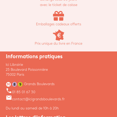
avec le ticket de caisse
Emballages cadeaux offerts
Prix unique du livre en France
Informations pratiques
Ici Librairie
25 Boulevard Poissonnière
75002 Paris
Grands Boulevards
phone
01 85 01 67 30
email
contact@icigrandsboulevards.fr
Du lundi au samedi de 10h à 20h