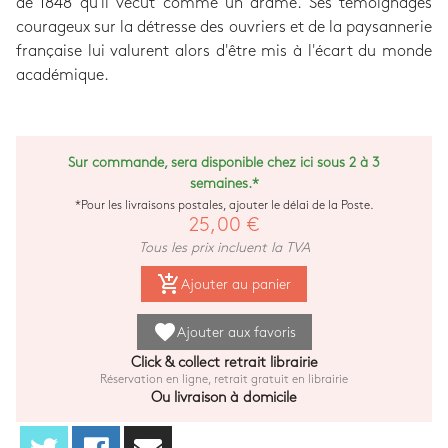
de 1848 qu'il vécut comme un drame. Ses témoignages
courageux sur la détresse des ouvriers et de la paysannerie
française lui valurent alors d'être mis à l'écart du monde
académique.
Sur commande, sera disponible chez ici sous 2 à 3
semaines.*
*Pour les livraisons postales, ajouter le délai de la Poste.
25,00 €
Tous les prix incluent la TVA
add_shopping_cart
Ajouter au panier
favorite
Ajouter aux favoris
Click & collect retrait librairie
Réservation en ligne, retrait gratuit en librairie
Ou livraison à domicile