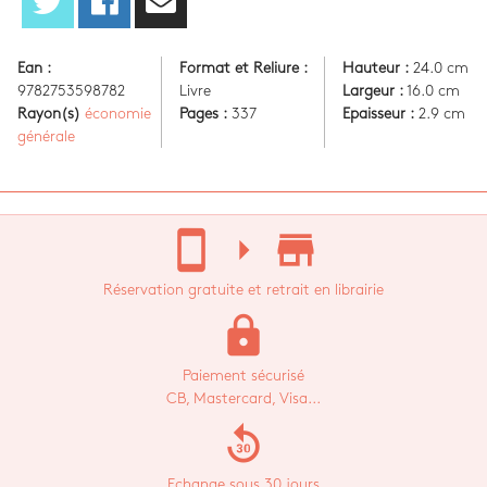
Ean :
Format et Reliure :
Hauteur :
24.0 cm
9782753598782
Livre
Largeur :
16.0 cm
Rayon(s)
économie
Pages :
337
Epaisseur :
2.9 cm
générale
stay_current_portrait
arrow_right
store_mall_directory
Réservation gratuite et retrait en librairie
lock
Paiement sécurisé
CB, Mastercard, Visa...
replay_30
Echange sous 30 jours