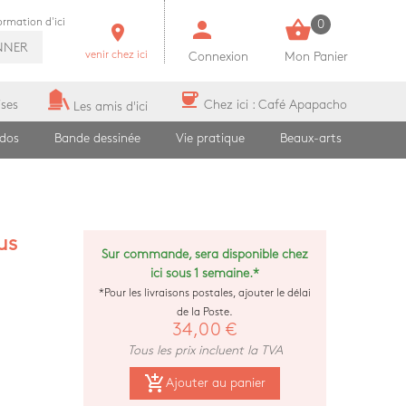
person
shopping_basket
formation d'ici
0
room
NNER
venir chez ici
Connexion
Mon Panier
coffee
ises
Chez ici : Café Apapacho
Les amis d'ici
ados
Bande dessinée
Vie pratique
Beaux-arts
us
Sur commande, sera disponible chez
ici sous 1 semaine.*
*Pour les livraisons postales, ajouter le délai
de la Poste.
34,00 €
Tous les prix incluent la TVA
add_shopping_cart
Ajouter au panier