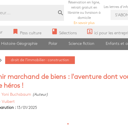
Réservation en ligne,
Les lettres d'in
retrait gratuit en
search
librairie ou livraison à
S'ABO
domicile
En savoir plus
bookmark
book
portrait
ur
Pass culture
Sélections
ici pour les entrepr
Histoire-Géographie
Polar
Science fiction
Enfants et 
ate_next
droit de l'immobilier- construction
ir marchand de biens : l'aventure dont vo
e héros !
)
Yoni Buchsbaum
(Auteur)
)
Vuibert
arution :
13/01/2025