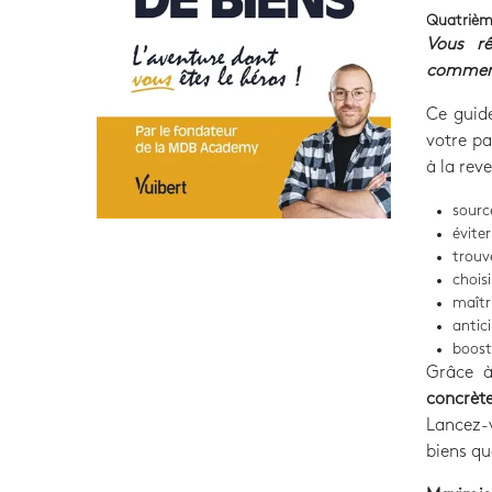
Quatrièm
Vous r
commen
Ce guid
votre pa
à la rev
sourc
évite
trouv
choisi
maîtr
antici
boost
Grâce 
concrèt
Lancez-
biens qu