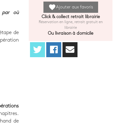
favorite
Ajouter aux favoris
 par où
Click & collect retrait librairie
Réservation en ligne, retrait gratuit en
librairie
étape de
Ou livraison à domicile
opération
érations
apitres.
chand de