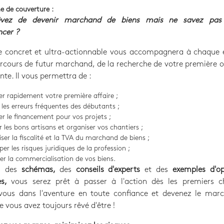
e de couverture :
êvez de devenir marchand de biens mais ne savez pas
cer ?
e concret et ultra-actionnable vous accompagnera à chaque 
rcours de futur marchand, de la recherche de votre première 
ente. Il vous permettra de :
er rapidement votre première affaire ;
r les erreurs fréquentes des débutants ;
er le financement pour vos projets ;
r les bons artisans et organiser vos chantiers ;
iser la fiscalité et la TVA du marchand de biens ;
per les risques juridiques de la profession ;
er la commercialisation de vos biens.
à des
schémas,
des
conseils d'experts
et des
exemples d'op
es,
vous serez prêt à passer à l'action dès les premiers ch
vous dans l'aventure en toute confiance et devenez le mar
e vous avez toujours rêvé d'être !