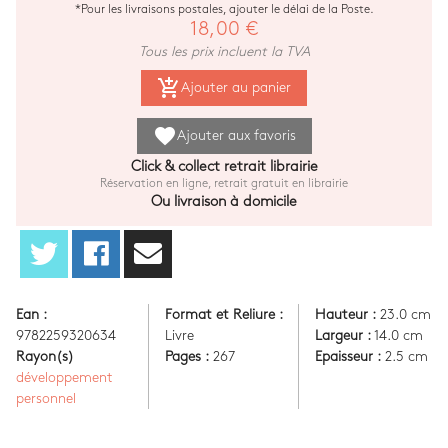
*Pour les livraisons postales, ajouter le délai de la Poste.
18,00 €
Tous les prix incluent la TVA
add_shopping_cart
Ajouter au panier
favorite
Ajouter aux favoris
Click & collect retrait librairie
Réservation en ligne, retrait gratuit en librairie
Ou livraison à domicile
Ean :
Format et Reliure :
Hauteur :
23.0 cm
9782259320634
Livre
Largeur :
14.0 cm
Rayon(s)
Pages :
267
Epaisseur :
2.5 cm
développement
personnel