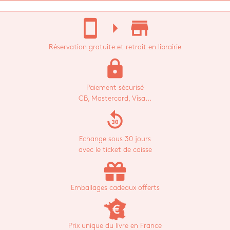
stay_current_portrait
arrow_right
store_mall_directory
Réservation gratuite et retrait en librairie
lock
Paiement sécurisé
CB, Mastercard, Visa...
replay_30
Echange sous 30 jours
avec le ticket de caisse
Emballages cadeaux offerts
Prix unique du livre en France