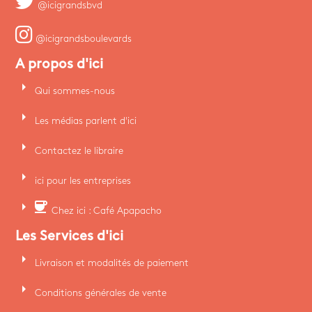
@icigrandsbvd
@icigrandsboulevards
A propos d'ici
arrow_right
Qui sommes-nous
arrow_right
Les médias parlent d'ici
arrow_right
Contactez le libraire
arrow_right
ici pour les entreprises
arrow_right
coffee
Chez ici : Café Apapacho
Les Services d'ici
arrow_right
Livraison et modalités de paiement
arrow_right
Conditions générales de vente