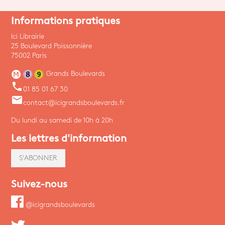
Informations pratiques
Ici Librairie
25 Boulevard Poissonnière
75002 Paris
Grands Boulevards
phone
01 85 01 67 30
email
contact@icigrandsboulevards.fr
Du lundi au samedi de 10h à 20h
Les lettres d'information
S'ABONNER
Suivez-nous
@icigrandsboulevards