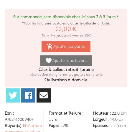
Sur commande, sera disponible chez ici sous 2 à 3 jours.*
*Pour les livraisons postales, ajouter le délai de la Poste.
22,00 €
Tous les prix incluent la TVA
add_shopping_cart
Ajouter au panier
favorite
Ajouter aux favoris
Click & collect retrait librairie
Réservation en ligne, retrait gratuit en librairie
Ou livraison à domicile
Ean :
Format et Reliure :
Hauteur :
22.0 cm
9782413089407
Livre
Largeur :
14.0 cm
Rayon(s)
littérature
Pages :
285
Epaisseur :
2.5 cm
espagnole et latino-