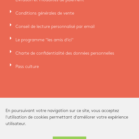
arrow_right
Conditions générales de vente
arrow_right
Conseil de lecture personnalisé par email
arrow_right
Le programme "les amis d'ici"
arrow_right
Charte de confidentialité des données personnelles
arrow_right
Pass culture
En poursuivant votre navigation sur ce site, vous acceptez
l'utilisation de cookies permettant d'améliorer votre expérience
utilisateur.