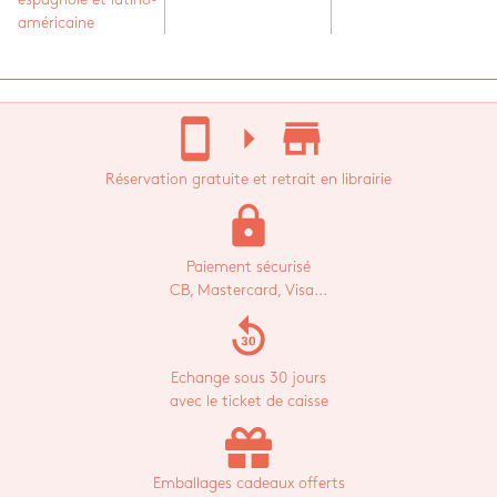
américaine
stay_current_portrait
arrow_right
store_mall_directory
Réservation gratuite et retrait en librairie
lock
Paiement sécurisé
CB, Mastercard, Visa...
replay_30
Echange sous 30 jours
avec le ticket de caisse
Emballages cadeaux offerts