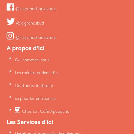
@icigrandsboulevards
@icigrandsbvd
@icigrandsboulevards
A propos d'ici
arrow_right
Qui sommes-nous
arrow_right
Les médias parlent d'ici
arrow_right
Contactez le libraire
arrow_right
ici pour les entreprises
arrow_right
coffee
Chez ici : Café Apapacho
Les Services d'ici
arrow_right
Livraison et modalités de paiement