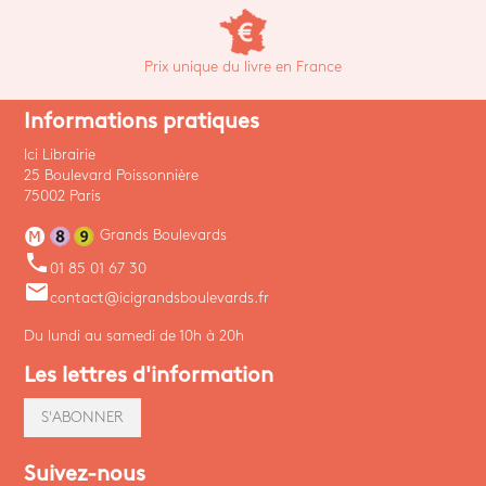
Prix unique du livre en France
Informations pratiques
Ici Librairie
25 Boulevard Poissonnière
75002 Paris
Grands Boulevards
phone
01 85 01 67 30
email
contact@icigrandsboulevards.fr
Du lundi au samedi de 10h à 20h
Les lettres d'information
S'ABONNER
Suivez-nous