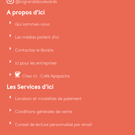
@icigrandsboulevards
A propos d'ici
arrow_right
Qui sommes-nous
arrow_right
Les médias parlent d'ici
arrow_right
Contactez le libraire
arrow_right
ici pour les entreprises
arrow_right
coffee
Chez ici : Café Apapacho
Les Services d'ici
arrow_right
Livraison et modalités de paiement
arrow_right
Conditions générales de vente
arrow_right
Conseil de lecture personnalisé par email