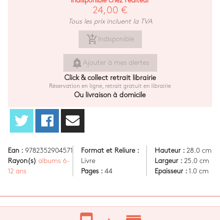
Indisponible chez l'éditeur
24,00 €
Tous les prix incluent la TVA
add_shopping_cart
Indisponible
add_alert
Ajouter à mes alertes
Click & collect retrait librairie
Réservation en ligne, retrait gratuit en librairie
Ou livraison à domicile
Ean :
9782352904571
Format et Reliure :
Hauteur :
28.0 cm
Rayon(s)
albums 6-
Livre
Largeur :
25.0 cm
12 ans
Pages :
44
Epaisseur :
1.0 cm