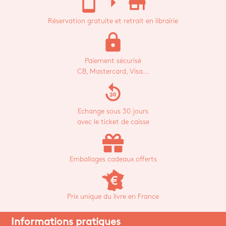
stay_current_portrait
arrow_right
store_mall_directory
Réservation gratuite et retrait en librairie
lock
Paiement sécurisé
CB, Mastercard, Visa...
replay_30
Echange sous 30 jours
avec le ticket de caisse
Emballages cadeaux offerts
Prix unique du livre en France
Informations pratiques