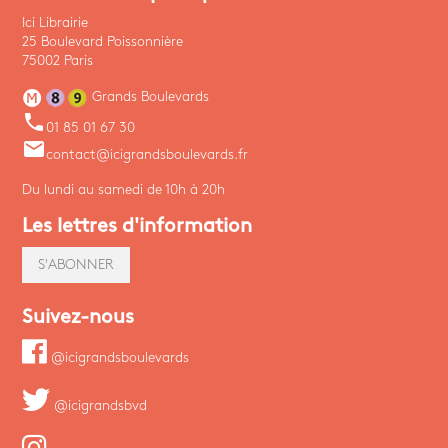
Ici Librairie
25 Boulevard Poissonnière
75002 Paris
Grands Boulevards
phone
01 85 01 67 30
email
contact@icigrandsboulevards.fr
Du lundi au samedi de 10h à 20h
Les lettres d'information
S'ABONNER
Suivez-nous
@icigrandsboulevards
@icigrandsbvd