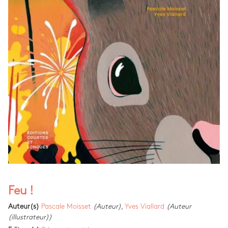
Feu !
Auteur(s)
Pascale Moisset
(Auteur)
,
Yves Viallard
(Auteur
(illustrateur))