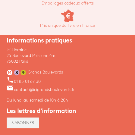
Emballages cadeaux offerts
Prix unique du livre en France
Informations pratiques
Ici Librairie
25 Boulevard Poissonnière
75002 Paris
Grands Boulevards
phone
01 85 01 67 30
email
contact@icigrandsboulevards.fr
Du lundi au samedi de 10h à 20h
Les lettres d'information
S'ABONNER