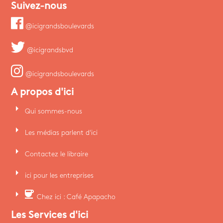
Suivez-nous
@icigrandsboulevards
@icigrandsbvd
@icigrandsboulevards
A propos d'ici
arrow_right
Qui sommes-nous
arrow_right
Les médias parlent d'ici
arrow_right
Contactez le libraire
arrow_right
ici pour les entreprises
arrow_right
coffee
Chez ici : Café Apapacho
Les Services d'ici