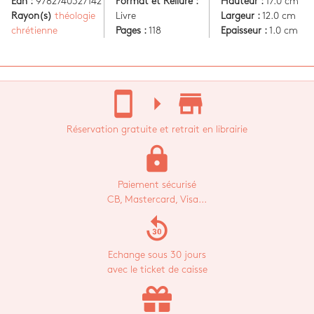
Ean :
9782740327142
Format et Reliure :
Hauteur :
17.0 cm
Rayon(s)
théologie
Livre
Largeur :
12.0 cm
chrétienne
Pages :
118
Epaisseur :
1.0 cm
stay_current_portrait
arrow_right
store_mall_directory
Réservation gratuite et retrait en librairie
lock
Paiement sécurisé
CB, Mastercard, Visa...
replay_30
Echange sous 30 jours
avec le ticket de caisse