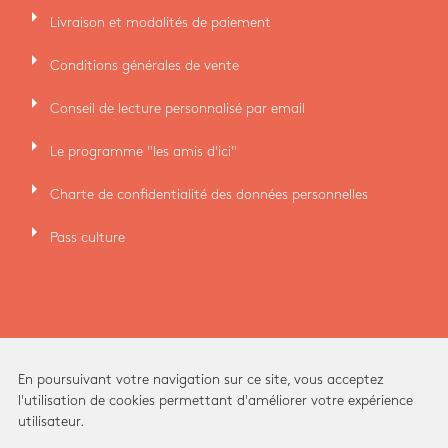
arrow_right
Livraison et modalités de paiement
arrow_right
Conditions générales de vente
arrow_right
Conseil de lecture personnalisé par email
arrow_right
Le programme "les amis d'ici"
arrow_right
Charte de confidentialité des données personnelles
arrow_right
Pass culture
En poursuivant votre navigation sur ce site, vous acceptez
l'utilisation de cookies permettant d'améliorer votre expérience
utilisateur.