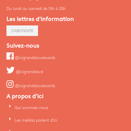
Du lundi au samedi de 10h à 20h
Les lettres d'information
S'ABONNER
Suivez-nous
@icigrandsboulevards
@icigrandsbvd
@icigrandsboulevards
A propos d'ici
arrow_right
Qui sommes-nous
arrow_right
Les médias parlent d'ici