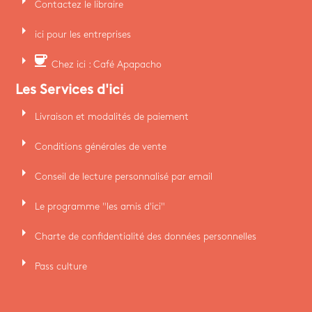
arrow_right
Contactez le libraire
arrow_right
ici pour les entreprises
arrow_right
coffee
Chez ici : Café Apapacho
Les Services d'ici
arrow_right
Livraison et modalités de paiement
arrow_right
Conditions générales de vente
arrow_right
Conseil de lecture personnalisé par email
arrow_right
Le programme "les amis d'ici"
arrow_right
Charte de confidentialité des données personnelles
arrow_right
Pass culture