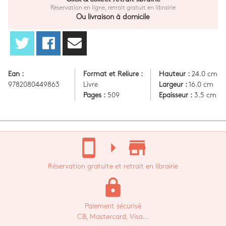
Réservation en ligne, retrait gratuit en librairie
Ou livraison à domicile
Ean :
Format et Reliure :
Hauteur :
24.0 cm
9782080449863
Livre
Largeur :
16.0 cm
Pages :
509
Epaisseur :
3.5 cm
stay_current_portrait
arrow_right
store_mall_directory
Réservation gratuite et retrait en librairie
lock
Paiement sécurisé
CB, Mastercard, Visa...