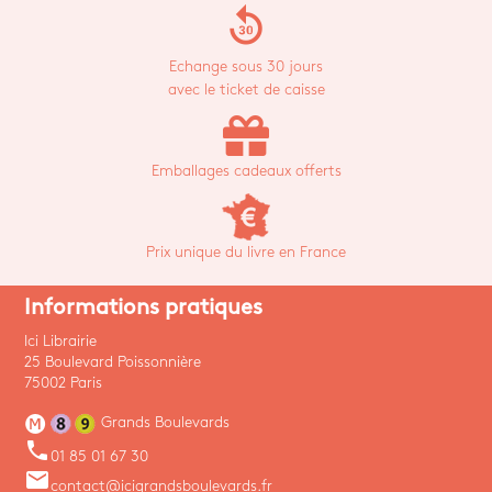
replay_30
Echange sous 30 jours
avec le ticket de caisse
Emballages cadeaux offerts
Prix unique du livre en France
Informations pratiques
Ici Librairie
25 Boulevard Poissonnière
75002 Paris
Grands Boulevards
phone
01 85 01 67 30
email
contact@icigrandsboulevards.fr