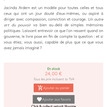
Jacinda Ardern est un modèle pour toutes celles et tous
ceux qui ont un jour douté d'eux-mêmes, ou aspiré à
diriger avec compassion, conviction et courage.
Un autre
art du pouvoir
va bien au-delà de simples mémoires
politiques. Laissant entrevoir ce que l'on ressent quand on
gouverne, le livre pose en fin de compte la question : et si
vous étiez, vous aussi, capable de plus que ce que vous
avez jamais imaginé ?
En stock
24,00 €
Tous les prix incluent la TVA
add_shopping_cart
Ajouter au panier
favorite
Ajouter aux favoris
Click & collect retrait librairie