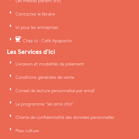
Les médias parlent d'ici
arrow_right
Contactez le libraire
arrow_right
ici pour les entreprises
arrow_right
coffee
Chez ici : Café Apapacho
Les Services d'ici
arrow_right
Livraison et modalités de paiement
arrow_right
Conditions générales de vente
arrow_right
Conseil de lecture personnalisé par email
arrow_right
Le programme "les amis d'ici"
arrow_right
Charte de confidentialité des données personnelles
arrow_right
Pass culture