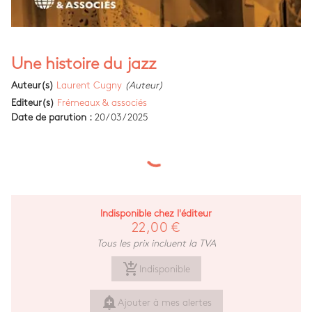
Une histoire du jazz
Auteur(s)
Laurent Cugny
(Auteur)
Editeur(s)
Frémeaux & associés
Date de parution :
20/03/2025
Indisponible chez l'éditeur
22,00 €
Tous les prix incluent la TVA
add_shopping_cart
Indisponible
add_alert
Ajouter à mes alertes