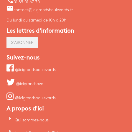
phone
01 85 01 67 30
email
contact@icigrandsboulevards.fr
Du lundi au samedi de 10h à 20h
Les lettres d'information
S'ABONNER
Suivez-nous
@icigrandsboulevards
@icigrandsbvd
@icigrandsboulevards
A propos d'ici
arrow_right
Qui sommes-nous
arrow_right