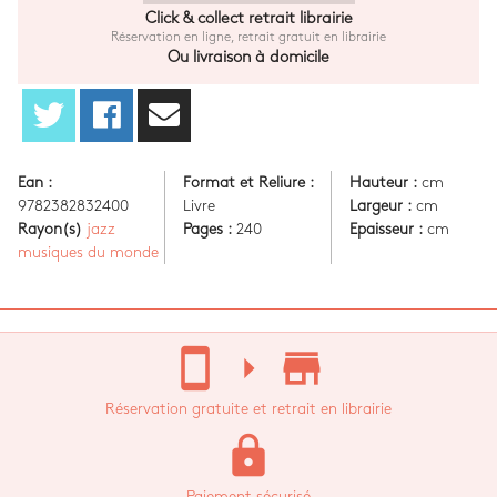
Click & collect retrait librairie
Réservation en ligne, retrait gratuit en librairie
Ou livraison à domicile
Ean :
Format et Reliure :
Hauteur :
cm
9782382832400
Livre
Largeur :
cm
Rayon(s)
jazz
Pages :
240
Epaisseur :
cm
musiques du monde
stay_current_portrait
arrow_right
store_mall_directory
Réservation gratuite et retrait en librairie
lock
Paiement sécurisé