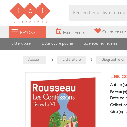
Librairie Ici Grands Boulevards
menu
event
Coups de cœ
RAYONS
Evènements
Littérature
Littérature poche
Sciences humaines
navigate_next
navigate_next
Accueil
Littérature
Biographie GF
Les co
Auteur(s
Editeur(s
Date de p
Collectio
Série(s)
L