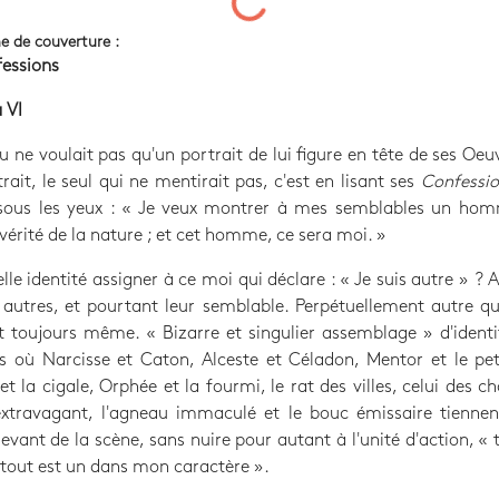
e de couverture :
fessions
à VI
 ne voulait pas qu'un portrait de lui figure en tête de ses Oeu
trait, le seul qui ne mentirait pas, c'est en lisant ses
Confessio
t sous les yeux : « Je veux montrer à mes semblables un ho
 vérité de la nature ; et cet homme, ce sera moi. »
lle identité assigner à ce moi qui déclare : « Je suis autre » ? 
 autres, et pourtant leur semblable. Perpétuellement autre qu
 toujours même. « Bizarre et singulier assemblage » d'identi
s où Narcisse et Caton, Alceste et Céladon, Mentor et le pet
et la cigale, Orphée et la fourmi, le rat des villes, celui des c
extravagant, l'agneau immaculé et le bouc émissaire tiennen
devant de la scène, sans nuire pour autant à l'unité d'action, « 
, tout est un dans mon caractère ».