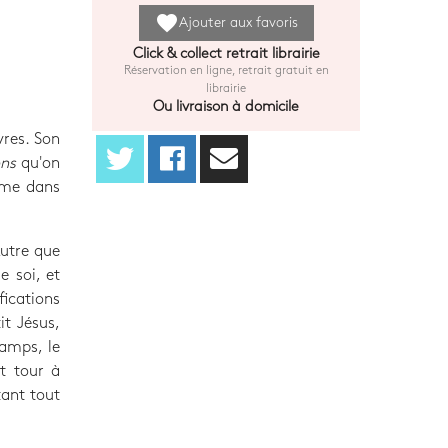
favorite
Ajouter aux favoris
Click & collect retrait librairie
Réservation en ligne, retrait gratuit en
librairie
Ou livraison à domicile
vres. Son
ns
qu'on
mme dans
Autre que
e soi, et
fications
it Jésus,
hamps, le
t tour à
tant tout