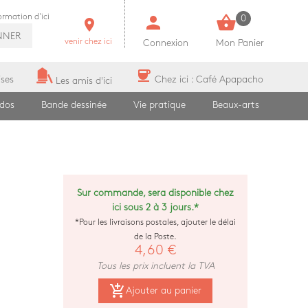
person
shopping_basket
formation d'ici
0
room
NNER
venir chez ici
Connexion
Mon Panier
coffee
ises
Chez ici : Café Apapacho
Les amis d'ici
ados
Bande dessinée
Vie pratique
Beaux-arts
Sur commande, sera disponible chez
ici sous 2 à 3 jours.*
*Pour les livraisons postales, ajouter le délai
de la Poste.
4,60 €
Tous les prix incluent la TVA
add_shopping_cart
Ajouter au panier