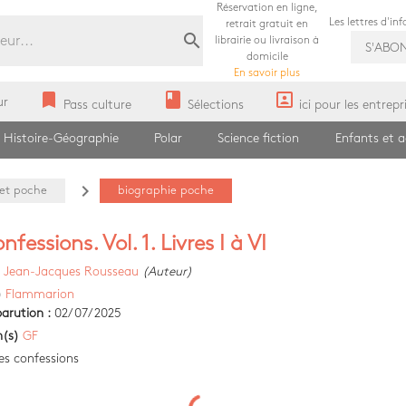
Réservation en ligne,
Les lettres d'in
retrait gratuit en
search
librairie ou livraison à
S'ABO
domicile
En savoir plus
bookmark
book
portrait
ur
Pass culture
Sélections
ici pour les entrepr
Histoire-Géographie
Polar
Science fiction
Enfants et 
navigate_next
 et poche
biographie poche
nfessions. Vol. 1. Livres I à VI
)
Jean-Jacques Rousseau
(Auteur)
)
Flammarion
arution :
02/07/2025
n(s)
GF
es confessions