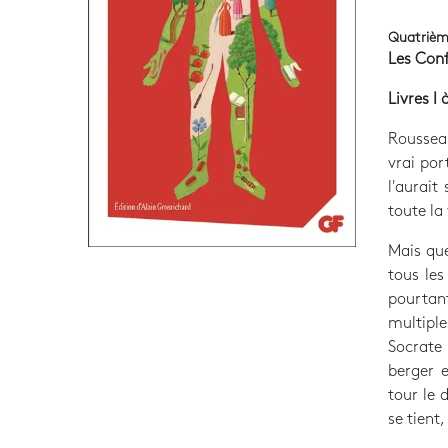
Quatrièm
Les Con
Livres I 
Rousseau
vrai por
l'aurai
toute la
Mais que
tous les
pourtant
multiple
Socrate 
berger 
tour le 
se tient