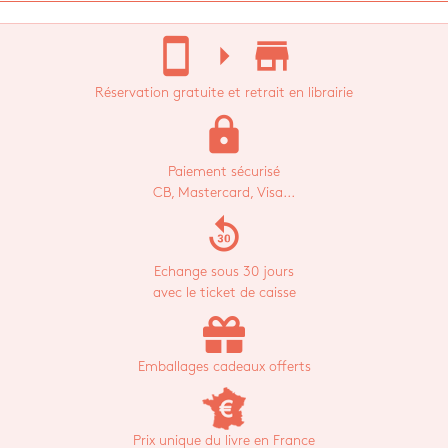
stay_current_portrait
arrow_right
store_mall_directory
Réservation gratuite et retrait en librairie
lock
Paiement sécurisé
CB, Mastercard, Visa...
replay_30
Echange sous 30 jours
avec le ticket de caisse
Emballages cadeaux offerts
Prix unique du livre en France