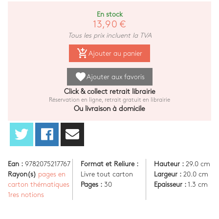
En stock
13,90 €
Tous les prix incluent la TVA
add_shopping_cart
Ajouter au panier
favorite
Ajouter aux favoris
Click & collect retrait librairie
Réservation en ligne, retrait gratuit en librairie
Ou livraison à domicile
Ean :
9782075217767
Format et Reliure :
Hauteur :
29.0 cm
Rayon(s)
pages en
Livre tout carton
Largeur :
20.0 cm
carton thématiques
Pages :
30
Epaisseur :
1.3 cm
1res notions