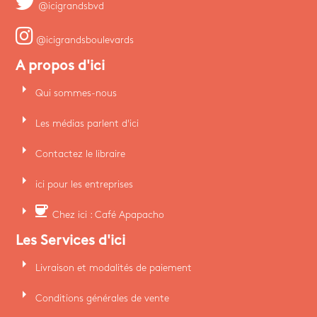
@icigrandsbvd
@icigrandsboulevards
A propos d'ici
arrow_right
Qui sommes-nous
arrow_right
Les médias parlent d'ici
arrow_right
Contactez le libraire
arrow_right
ici pour les entreprises
arrow_right
coffee
Chez ici : Café Apapacho
Les Services d'ici
arrow_right
Livraison et modalités de paiement
arrow_right
Conditions générales de vente