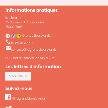
Informations pratiques
Ici Librairie
25 Boulevard Poissonnière
75002 Paris
Grands Boulevards
phone
01 85 01 67 30
email
contact@icigrandsboulevards.fr
Du lundi au samedi de 10h à 20h
Les lettres d'information
S'ABONNER
Suivez-nous
@icigrandsboulevards