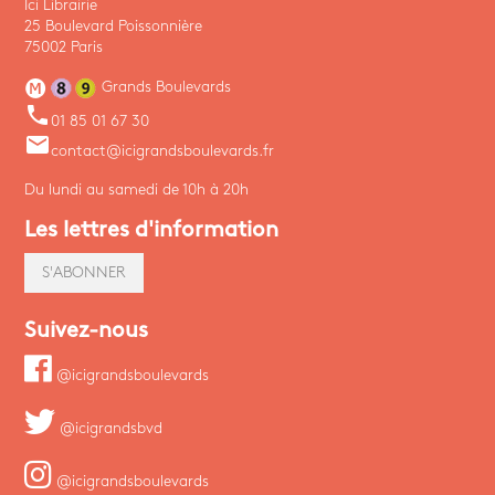
Ici Librairie
25 Boulevard Poissonnière
75002 Paris
Grands Boulevards
phone
01 85 01 67 30
email
contact@icigrandsboulevards.fr
Du lundi au samedi de 10h à 20h
Les lettres d'information
S'ABONNER
Suivez-nous
@icigrandsboulevards
@icigrandsbvd
@icigrandsboulevards