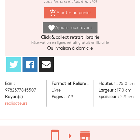
Tous les prix incluent la TVA
add_shopping_cart
Ajouter au panier
favorite
Ajouter aux favoris
Click & collect retrait librairie
Réservation en ligne, retrait gratuit en librairie
Ou livraison à domicile
Ean :
Format et Reliure :
Hauteur :
25.0 cm
9782377845507
Livre
Largeur :
17.0 cm
Rayon(s)
Pages :
319
Epaisseur :
2.9 cm
réalisateurs
stay_current_portrait
arrow_right
store_mall_directory