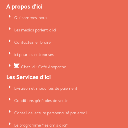
A propos d'ici
arrow_right
Qui sommes-nous
arrow_right
Les médias parlent d'ici
arrow_right
Contactez le libraire
arrow_right
ici pour les entreprises
arrow_right
coffee
Chez ici : Café Apapacho
Les Services d'ici
arrow_right
Livraison et modalités de paiement
arrow_right
Conditions générales de vente
arrow_right
Conseil de lecture personnalisé par email
arrow_right
Le programme "les amis d'ici"