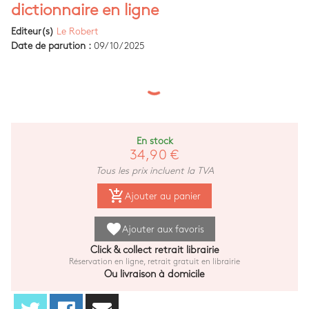
dictionnaire en ligne
Editeur(s)
Le Robert
Date de parution :
09/10/2025
En stock
34,90 €
Tous les prix incluent la TVA
add_shopping_cart
Ajouter au panier
favorite
Ajouter aux favoris
Click & collect retrait librairie
Réservation en ligne, retrait gratuit en librairie
Ou livraison à domicile