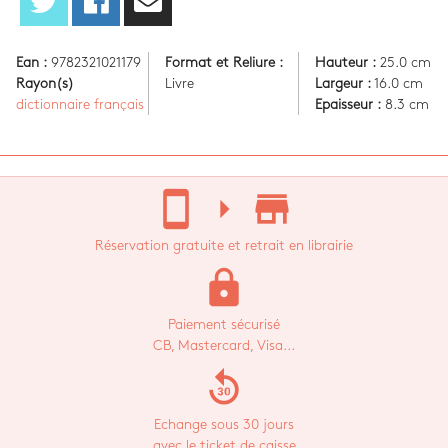
Ean :
9782321021179
Format et Reliure :
Hauteur :
25.0 cm
Rayon(s)
Livre
Largeur :
16.0 cm
dictionnaire français
Epaisseur :
8.3 cm
stay_current_portrait
arrow_right
store_mall_directory
Réservation gratuite et retrait en librairie
lock
Paiement sécurisé
CB, Mastercard, Visa...
replay_30
Echange sous 30 jours
avec le ticket de caisse