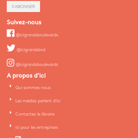
S'ABONNER
Suivez-nous
@icigrandsboulevards
@icigrandsbvd
@icigrandsboulevards
A propos d'ici
arrow_right
Qui sommes-nous
arrow_right
Les médias parlent d'ici
arrow_right
Contactez le libraire
arrow_right
ici pour les entreprises