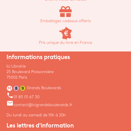
Emballages cadeaux offerts
Prix unique du livre en France
Informations pratiques
Ici Librairie
25 Boulevard Poissonnière
75002 Paris
Grands Boulevards
phone
01 85 01 67 30
email
contact@icigrandsboulevards.fr
Du lundi au samedi de 10h à 20h
Les lettres d'information