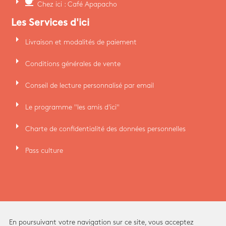
arrow_right
coffee
Chez ici : Café Apapacho
Les Services d'ici
arrow_right
Livraison et modalités de paiement
arrow_right
Conditions générales de vente
arrow_right
Conseil de lecture personnalisé par email
arrow_right
Le programme "les amis d'ici"
arrow_right
Charte de confidentialité des données personnelles
arrow_right
Pass culture
En poursuivant votre navigation sur ce site, vous acceptez