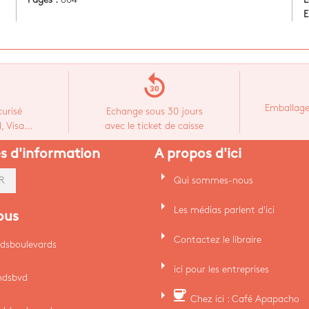
E
replay_30
Emballage
urisé
Echange sous 30 jours
 Visa...
avec le ticket de caisse
es d'information
A propos d'ici
arrow_right
Qui sommes-nous
R
arrow_right
Les médias parlent d'ici
ous
arrow_right
Contactez le libraire
dsboulevards
arrow_right
ici pour les entreprises
ndsbvd
arrow_right
coffee
Chez ici : Café Apapacho