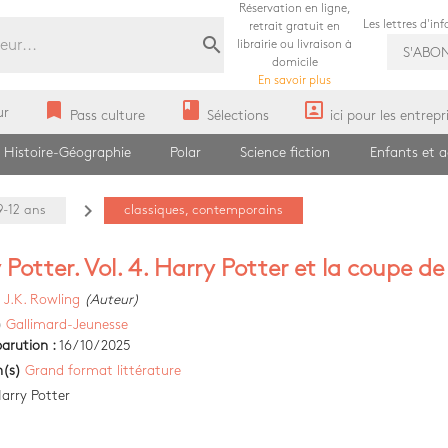
Réservation en ligne,
Les lettres d'in
retrait gratuit en
search
librairie ou livraison à
S'ABO
domicile
En savoir plus
bookmark
book
portrait
ur
Pass culture
Sélections
ici pour les entrepr
Histoire-Géographie
Polar
Science fiction
Enfants et 
navigate_next
-12 ans
classiques, contemporains
 Potter. Vol. 4. Harry Potter et la coupe de
)
J.K. Rowling
(Auteur)
)
Gallimard-Jeunesse
arution :
16/10/2025
n(s)
Grand format littérature
arry Potter