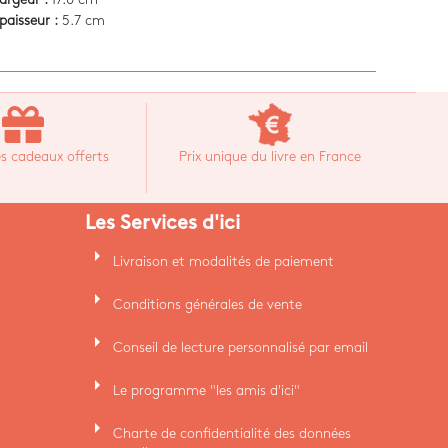
paisseur :
5.7 cm
s cadeaux offerts
Prix unique du livre en France
Les Services d'ici
arrow_right
Livraison et modalités de paiement
arrow_right
Conditions générales de vente
arrow_right
Conseil de lecture personnalisé par email
arrow_right
Le programme "les amis d'ici"
arrow_right
Charte de confidentialité des données