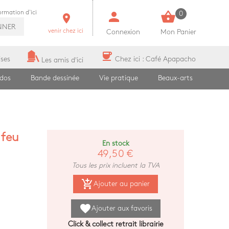
person
shopping_basket
formation d'ici
0
room
NNER
venir chez ici
Connexion
Mon Panier
coffee
ises
Chez ici : Café Apapacho
Les amis d'ici
ados
Bande dessinée
Vie pratique
Beaux-arts
 feu
En stock
49,50 €
Tous les prix incluent la TVA
add_shopping_cart
Ajouter au panier
favorite
Ajouter aux favoris
Click & collect retrait librairie