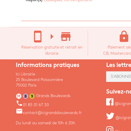
stay_current_portrait
arrow_right
store_mall_directory
lock
Réservation gratuite et retrait en
Paiement séc
librairie
CB, Mastercard,
Informations pratiques
Les lettr
Ici Librairie
S'ABONNE
25 Boulevard Poissonnière
75002 Paris
Suivez-n
Grands Boulevards
phone
@icigran
01 85 01 67 30
email
contact@icigrandsboulevards.fr
@icigra
Du lundi au samedi de 10h à 20h