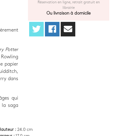
Réservation en ligne, retrait gratuit en
librairie
Ou livraison à domicile
ièrement
ry Potter
. Rowling
ie papier
uidditch,
arry dans
âges qui
 la saga
auteur :
24.0 cm
argeur :
17.0 cm