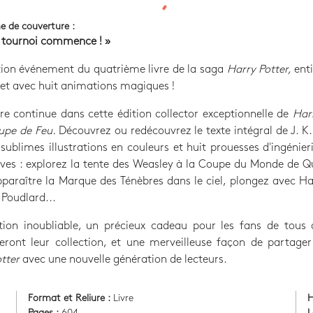
e de couverture :
e tournoi commence ! »
tion événement du quatrième livre de la saga
Harry Potter,
ent
e et avec huit animations magiques !
re continue dans cette édition collector exceptionnelle de
Har
oupe de Feu.
Découvrez ou redécouvrez le texte intégral de J. K
sublimes illustrations en couleurs et huit prouesses d'ingénier
ives : explorez la tente des Weasley à la Coupe du Monde de Q
pparaître la Marque des Ténèbres dans le ciel, plongez avec H
 Poudlard...
tion inoubliable, un précieux cadeau pour les fans de tous 
eront leur collection, et une merveilleuse façon de partager
tter
avec une nouvelle génération de lecteurs.
Format et Reliure :
Livre
H
Pages :
604
L