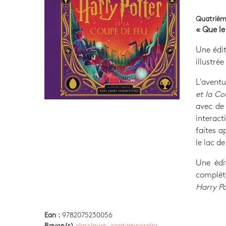
Quatrièm
« Que l
Une édi
illustré
L'aventu
et la C
avec de 
interact
faites a
le lac de
Une édi
complét
Harry Po
Ean :
9782075230056
Rayon(s)
classiques, contemporains