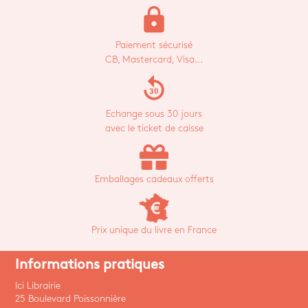
lock
Paiement sécurisé
CB, Mastercard, Visa...
replay_30
Echange sous 30 jours
avec le ticket de caisse
Emballages cadeaux offerts
Prix unique du livre en France
Informations pratiques
Ici Librairie
25 Boulevard Poissonnière