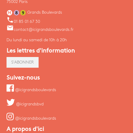
75002 Paris
Grands Boulevards
phone
01 85 01 67 30
email
contact@icigrandsboulevards.fr
Du lundi au samedi de 10h à 20h
Les lettres d'information
S'ABONNER
Suivez-nous
@icigrandsboulevards
@icigrandsbvd
@icigrandsboulevards
A propos d'ici