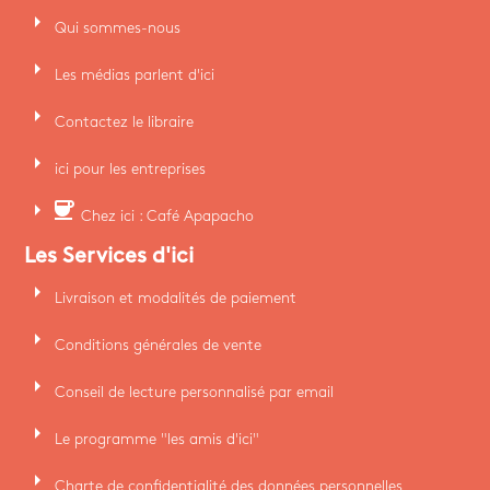
arrow_right
Qui sommes-nous
arrow_right
Les médias parlent d'ici
arrow_right
Contactez le libraire
arrow_right
ici pour les entreprises
arrow_right
coffee
Chez ici : Café Apapacho
Les Services d'ici
arrow_right
Livraison et modalités de paiement
arrow_right
Conditions générales de vente
arrow_right
Conseil de lecture personnalisé par email
arrow_right
Le programme "les amis d'ici"
arrow_right
Charte de confidentialité des données personnelles