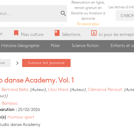
Réservation en ligne,
Les lettres d'in
retrait gratuit en
search
librairie ou livraison à
S'ABO
domicile
En savoir plus
bookmark
book
portrait
ur
Pass culture
Sélections
ici pour les entrepr
Histoire-Géographie
Polar
Science fiction
Enfants et 
navigate_next
sse
humour bd jeunesse
o danse Academy. Vol. 1
)
Bertrand BeKa
(Auteur)
,
Lilou Macé
(Auteur)
,
Clémence Perrault
(Aute
eur))
)
Bamboo
arution :
25/02/2026
n(s)
Humour sport
tudio danse Academy