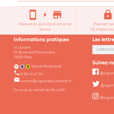
stay_current_portrait
arrow_right
store_mall_directory
lock
Réservation gratuite et retrait en
Paiement séc
librairie
CB, Mastercard,
Informations pratiques
Les lettr
Ici Librairie
S'ABONNE
25 Boulevard Poissonnière
75002 Paris
Suivez-n
Grands Boulevards
phone
@icigran
01 85 01 67 30
email
contact@icigrandsboulevards.fr
@icigra
Du lundi au samedi de 10h à 20h
@icigran