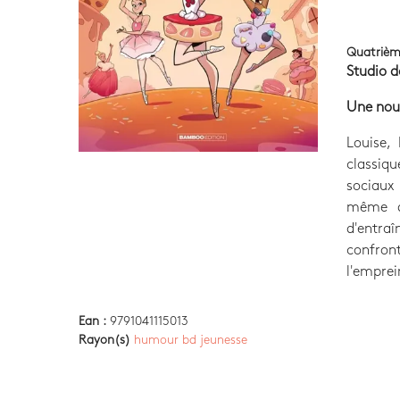
Quatrièm
Studio 
Une nouv
Louise,
classiq
sociaux 
même da
d'entra
confron
l'emprei
Ean :
9791041115013
Rayon(s)
humour bd jeunesse