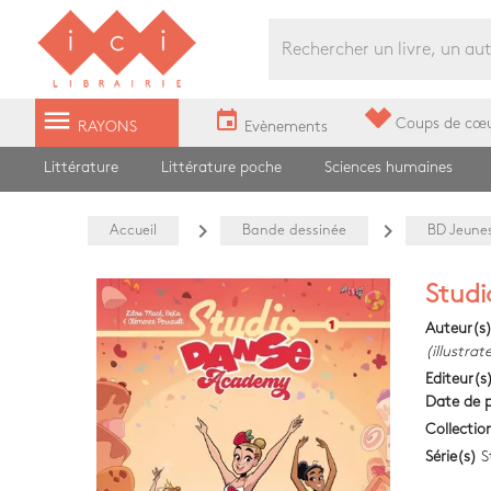
Librairie Ici Grands Boulevards
menu
event
Coups de cœ
RAYONS
Evènements
Littérature
Littérature poche
Sciences humaines
navigate_next
navigate_next
Accueil
Bande dessinée
BD Jeune
Studi
Auteur(s
(illustrat
Editeur(s
Date de p
Collectio
Série(s)
S