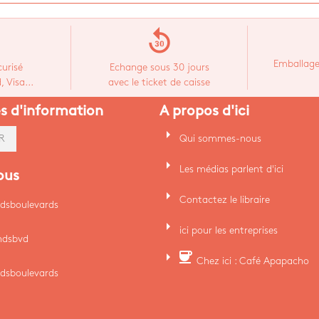
replay_30
Emballage
urisé
Echange sous 30 jours
 Visa...
avec le ticket de caisse
es d'information
A propos d'ici
arrow_right
Qui sommes-nous
R
arrow_right
Les médias parlent d'ici
ous
arrow_right
Contactez le libraire
dsboulevards
arrow_right
ici pour les entreprises
ndsbvd
arrow_right
coffee
Chez ici : Café Apapacho
dsboulevards