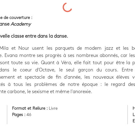
e de couverture :
danse
Academy
elle classe entre dans la danse.
 Mila et Nour usent les parquets de modem jazz et les b
ue. Evana montre ses progrès à ses nombreux abonnés, car les
sont toute sa vie. Quant à Véra, elle fait tout pour être la 
ns le coeur d'Octave, le seul garçon du cours. Entre
înement et spectacle de fin d'année, les nouveaux élèves v
tés à tous les problèmes de notre époque : le regard des
nte carbone, le sexisme et même l'anorexie.
Format et Reliure :
Livre
H
Pages :
46
L
E