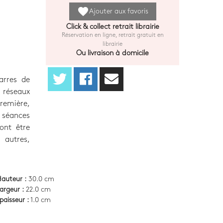
favorite
Ajouter aux favoris
Click & collect retrait librairie
Réservation en ligne, retrait gratuit en
librairie
Ou livraison à domicile
arres de
 réseaux
première,
 séances
ont être
 autres,
auteur :
30.0 cm
argeur :
22.0 cm
paisseur :
1.0 cm