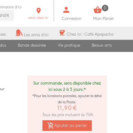
person
shopping_basket
formation d'ici
0
room
NNER
venir chez ici
Connexion
Mon Panier
coffee
ises
Chez ici : Café Apapacho
Les amis d'ici
ados
Bande dessinée
Vie pratique
Beaux-arts
Sur commande, sera disponible chez
ur
ici sous 2 à 3 jours.*
*Pour les livraisons postales, ajouter le délai
de la Poste.
11,90 €
Tous les prix incluent la TVA
add_shopping_cart
Ajouter au panier