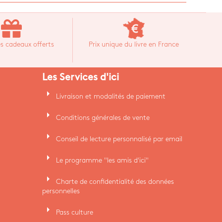
s cadeaux offerts
Prix unique du livre en France
Les Services d'ici
arrow_right
Livraison et modalités de paiement
arrow_right
Conditions générales de vente
arrow_right
Conseil de lecture personnalisé par email
arrow_right
Le programme "les amis d'ici"
arrow_right
Charte de confidentialité des données
personnelles
arrow_right
Pass culture