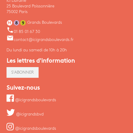
Ici Librairie
25 Boulevard Poissonnière
75002 Paris
Grands Boulevards
phone
01 85 01 67 30
email
contact@icigrandsboulevards.fr
Du lundi au samedi de 10h à 20h
Les lettres d'information
S'ABONNER
Suivez-nous
@icigrandsboulevards
@icigrandsbvd
@icigrandsboulevards