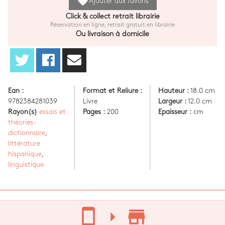
favorite
Ajouter aux favoris
Click & collect retrait librairie
Réservation en ligne, retrait gratuit en librairie
Ou livraison à domicile
Ean :
Format et Reliure :
Hauteur :
18.0 cm
9782384281039
Livre
Largeur :
12.0 cm
Rayon(s)
essais et
Pages :
200
Epaisseur :
cm
théories-
dictionnaire
,
littérature
hispanique
,
linguistique
stay_current_portrait
arrow_right
store_mall_directory