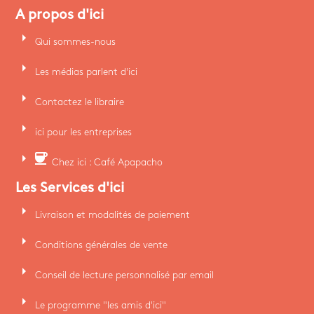
A propos d'ici
arrow_right
Qui sommes-nous
arrow_right
Les médias parlent d'ici
arrow_right
Contactez le libraire
arrow_right
ici pour les entreprises
arrow_right
coffee
Chez ici : Café Apapacho
Les Services d'ici
arrow_right
Livraison et modalités de paiement
arrow_right
Conditions générales de vente
arrow_right
Conseil de lecture personnalisé par email
arrow_right
Le programme "les amis d'ici"