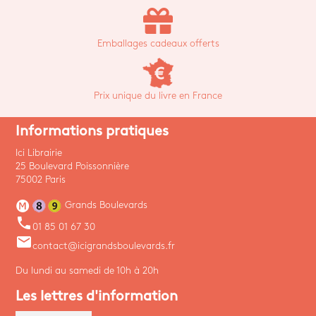
Emballages cadeaux offerts
Prix unique du livre en France
Informations pratiques
Ici Librairie
25 Boulevard Poissonnière
75002 Paris
Grands Boulevards
phone
01 85 01 67 30
email
contact@icigrandsboulevards.fr
Du lundi au samedi de 10h à 20h
Les lettres d'information