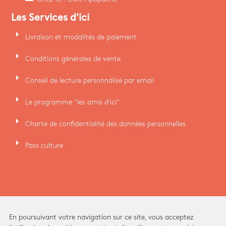
Les Services d'ici
arrow_right
Livraison et modalités de paiement
arrow_right
Conditions générales de vente
arrow_right
Conseil de lecture personnalisé par email
arrow_right
Le programme "les amis d'ici"
arrow_right
Charte de confidentialité des données personnelles
arrow_right
Pass culture
En poursuivant votre navigation sur ce site, vous acceptez