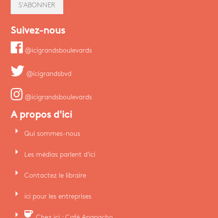
S'ABONNER
Suivez-nous
@icigrandsboulevards
@icigrandsbvd
@icigrandsboulevards
A propos d'ici
arrow_right
Qui sommes-nous
arrow_right
Les médias parlent d'ici
arrow_right
Contactez le libraire
arrow_right
ici pour les entreprises
arrow_right
coffee
Chez ici : Café Apapacho