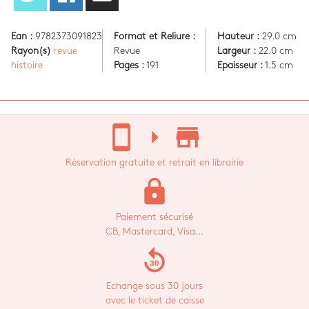
Ean :
9782373091823
Format et Reliure :
Hauteur :
29.0 cm
Rayon(s)
revue
Revue
Largeur :
22.0 cm
histoire
Pages :
191
Epaisseur :
1.5 cm
stay_current_portrait
arrow_right
store_mall_directory
Réservation gratuite et retrait en librairie
lock
Paiement sécurisé
CB, Mastercard, Visa...
replay_30
Echange sous 30 jours
avec le ticket de caisse