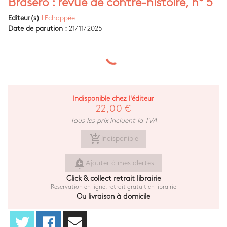
Brasero : revue de contre-histoire, n° 5
Editeur(s)
l'Echappée
Date de parution :
21/11/2025
Indisponible chez l'éditeur
22,00 €
Tous les prix incluent la TVA
add_shopping_cart
Indisponible
add_alert
Ajouter à mes alertes
Click & collect retrait librairie
Réservation en ligne, retrait gratuit en librairie
Ou livraison à domicile