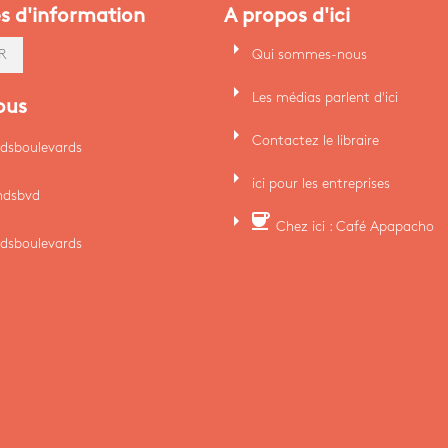
es d'information
A propos d'ici
arrow_right
Qui sommes-nous
R
arrow_right
Les médias parlent d'ici
ous
arrow_right
Contactez le libraire
dsboulevards
arrow_right
ici pour les entreprises
ndsbvd
arrow_right
coffee
Chez ici : Café Apapacho
dsboulevards