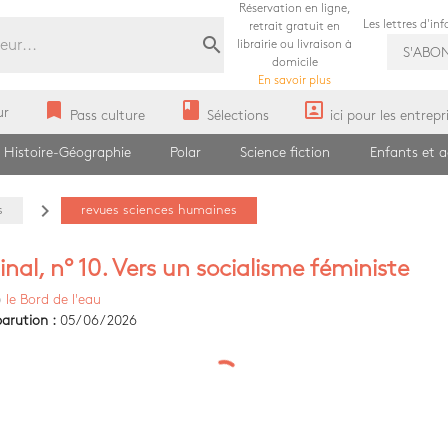
Réservation en ligne,
Les lettres d'in
retrait gratuit en
search
librairie ou livraison à
S'ABO
domicile
En savoir plus
bookmark
book
portrait
ur
Pass culture
Sélections
ici pour les entrepr
Histoire-Géographie
Polar
Science fiction
Enfants et 
navigate_next
s
revues sciences humaines
nal, n° 10. Vers un socialisme féministe
)
le Bord de l'eau
arution :
05/06/2026