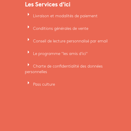
Les Services d'ici
arrow_right
Livraison et modalités de paiement
arrow_right
Conditions générales de vente
arrow_right
Conseil de lecture personnalisé par email
arrow_right
Le programme "les amis d'ici"
arrow_right
Charte de confidentialité des données
personnelles
arrow_right
Pass culture