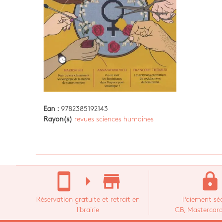
Ean :
9782385192143
Rayon(s)
revues sciences humaines
stay_current_portrait
arrow_right
store_mall_directory
lock
Réservation gratuite et retrait en
Paiement séc
librairie
CB, Mastercard,