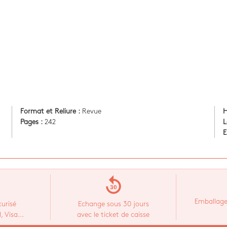
Format et Reliure :
Revue
H
Pages :
242
L
E
replay_30
Emballage
urisé
Echange sous 30 jours
 Visa...
avec le ticket de caisse