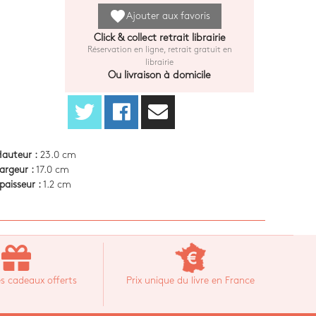
favorite
Ajouter aux favoris
Click & collect retrait librairie
Réservation en ligne, retrait gratuit en
librairie
Ou livraison à domicile
auteur :
23.0 cm
argeur :
17.0 cm
paisseur :
1.2 cm
s cadeaux offerts
Prix unique du livre en France