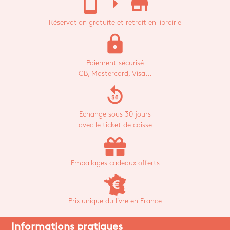
stay_current_portrait
arrow_right
store_mall_directory
Réservation gratuite et retrait en librairie
lock
Paiement sécurisé
CB, Mastercard, Visa...
replay_30
Echange sous 30 jours
avec le ticket de caisse
Emballages cadeaux offerts
Prix unique du livre en France
Informations pratiques