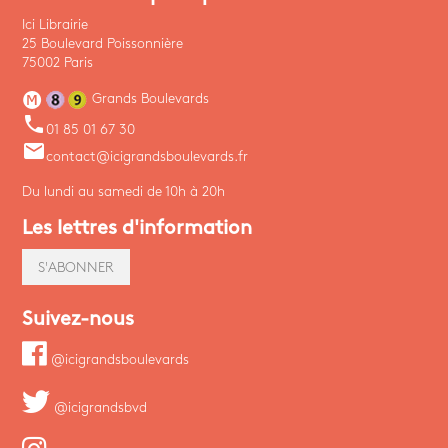
Ici Librairie
25 Boulevard Poissonnière
75002 Paris
Grands Boulevards
phone
01 85 01 67 30
email
contact@icigrandsboulevards.fr
Du lundi au samedi de 10h à 20h
Les lettres d'information
S'ABONNER
Suivez-nous
@icigrandsboulevards
@icigrandsbvd