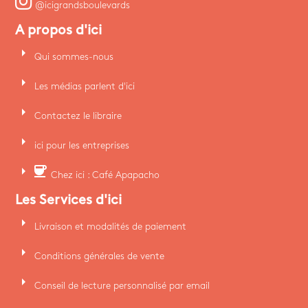
@icigrandsboulevards
A propos d'ici
arrow_right
Qui sommes-nous
arrow_right
Les médias parlent d'ici
arrow_right
Contactez le libraire
arrow_right
ici pour les entreprises
arrow_right
coffee
Chez ici : Café Apapacho
Les Services d'ici
arrow_right
Livraison et modalités de paiement
arrow_right
Conditions générales de vente
arrow_right
Conseil de lecture personnalisé par email