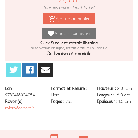
23,00 €
Tous les prix incluent la TVA
add_shopping_cart
Ajouter au panier
favorite
Ajouter aux favoris
Click & collect retrait librairie
Réservation en ligne, retrait gratuit en librairie
Ou livraison à domicile
Ean :
Format et Reliure :
Hauteur :
21.0 cm
9782416024054
Livre
Largeur :
16.0 cm
Rayon(s)
Pages :
235
Epaisseur :
1.5 cm
microéconomie