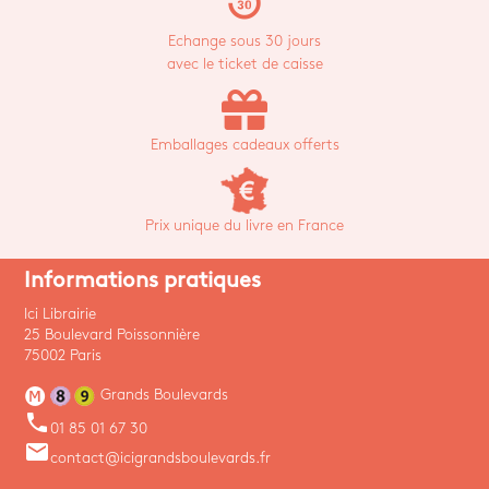
replay_30
Echange sous 30 jours
avec le ticket de caisse
Emballages cadeaux offerts
Prix unique du livre en France
Informations pratiques
Ici Librairie
25 Boulevard Poissonnière
75002 Paris
Grands Boulevards
phone
01 85 01 67 30
email
contact@icigrandsboulevards.fr