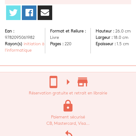
Ean :
Format et Reliure :
Hauteur :
26.0 cm
9782095061982
Livre
Largeur :
18.0 cm
Rayon(s)
initiation à
Pages :
220
Epaisseur :
1.5 cm
l'informatique
stay_current_portrait
arrow_right
store_mall_directory
Réservation gratuite et retrait en librairie
lock
Paiement sécurisé
CB, Mastercard, Visa...