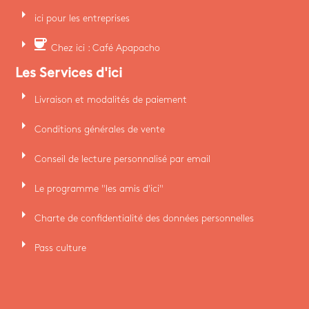
arrow_right
ici pour les entreprises
arrow_right
coffee
Chez ici : Café Apapacho
Les Services d'ici
arrow_right
Livraison et modalités de paiement
arrow_right
Conditions générales de vente
arrow_right
Conseil de lecture personnalisé par email
arrow_right
Le programme "les amis d'ici"
arrow_right
Charte de confidentialité des données personnelles
arrow_right
Pass culture