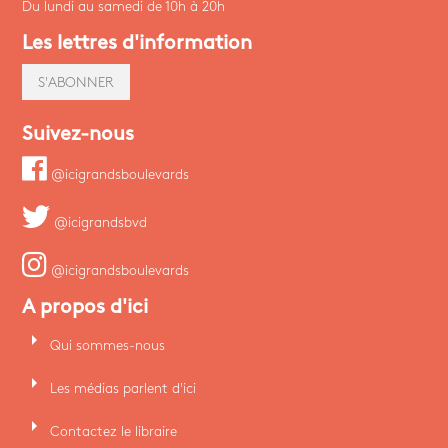
Du lundi au samedi de 10h à 20h
Les lettres d'information
S'ABONNER
Suivez-nous
@icigrandsboulevards
@icigrandsbvd
@icigrandsboulevards
A propos d'ici
arrow_right
Qui sommes-nous
arrow_right
Les médias parlent d'ici
arrow_right
Contactez le libraire