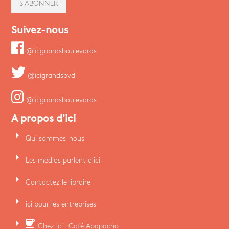
S'ABONNER
Suivez-nous
@icigrandsboulevards
@icigrandsbvd
@icigrandsboulevards
A propos d'ici
arrow_right
Qui sommes-nous
arrow_right
Les médias parlent d'ici
arrow_right
Contactez le libraire
arrow_right
ici pour les entreprises
arrow_right
coffee
Chez ici : Café Apapacho