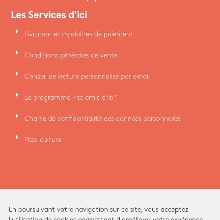
Les Services d'ici
arrow_right
Livraison et modalités de paiement
arrow_right
Conditions générales de vente
arrow_right
Conseil de lecture personnalisé par email
arrow_right
Le programme "les amis d'ici"
arrow_right
Charte de confidentialité des données personnelles
arrow_right
Pass culture
En poursuivant votre navigation sur ce site, vous acceptez
l'utilisation de cookies permettant d'améliorer votre expérience