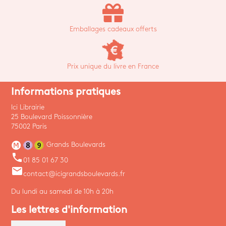
Emballages cadeaux offerts
Prix unique du livre en France
Informations pratiques
Ici Librairie
25 Boulevard Poissonnière
75002 Paris
Grands Boulevards
phone
01 85 01 67 30
email
contact@icigrandsboulevards.fr
Du lundi au samedi de 10h à 20h
Les lettres d'information