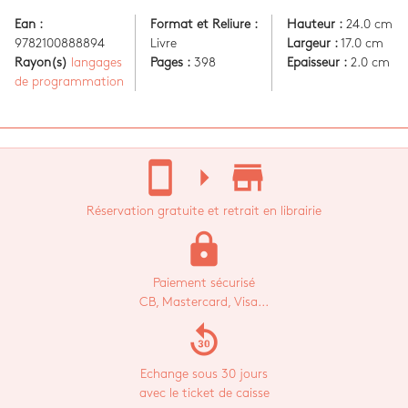
Ean :
Format et Reliure :
Hauteur :
24.0 cm
9782100888894
Livre
Largeur :
17.0 cm
Rayon(s)
langages
Pages :
398
Epaisseur :
2.0 cm
de programmation
stay_current_portrait
arrow_right
store_mall_directory
Réservation gratuite et retrait en librairie
lock
Paiement sécurisé
CB, Mastercard, Visa...
replay_30
Echange sous 30 jours
avec le ticket de caisse