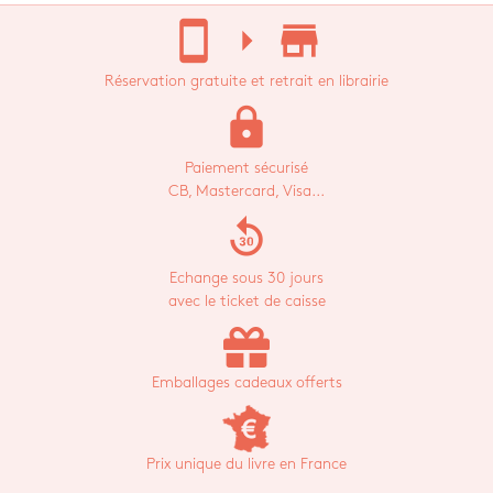
stay_current_portrait
arrow_right
store_mall_directory
Réservation gratuite et retrait en librairie
lock
Paiement sécurisé
CB, Mastercard, Visa...
replay_30
Echange sous 30 jours
avec le ticket de caisse
Emballages cadeaux offerts
Prix unique du livre en France