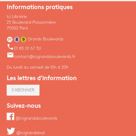
Informations pratiques
Ici Librairie
25 Boulevard Poissonnière
75002 Paris
Grands Boulevards
phone
01 85 01 67 30
email
contact@icigrandsboulevards.fr
Du lundi au samedi de 10h à 20h
Les lettres d'information
S'ABONNER
Suivez-nous
@icigrandsboulevards
@icigrandsbvd