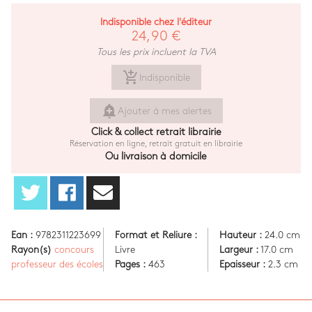
Indisponible chez l'éditeur
24,90 €
Tous les prix incluent la TVA
add_shopping_cart
Indisponible
add_alert
Ajouter à mes alertes
Click & collect retrait librairie
Réservation en ligne, retrait gratuit en librairie
Ou livraison à domicile
Ean :
9782311223699
Format et Reliure :
Hauteur :
24.0 cm
Rayon(s)
concours
Livre
Largeur :
17.0 cm
professeur des écoles
Pages :
463
Epaisseur :
2.3 cm