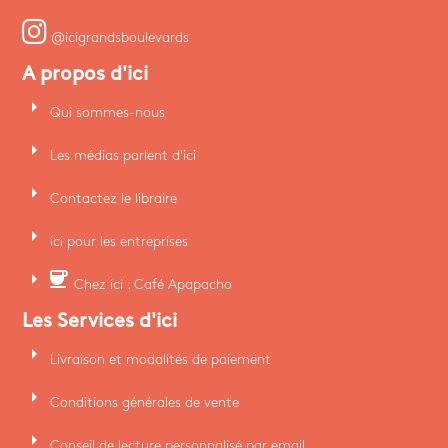
@icigrandsboulevards
A propos d'ici
arrow_right
Qui sommes-nous
arrow_right
Les médias parlent d'ici
arrow_right
Contactez le libraire
arrow_right
ici pour les entreprises
arrow_right
coffee
Chez ici : Café Apapacho
Les Services d'ici
arrow_right
Livraison et modalités de paiement
arrow_right
Conditions générales de vente
arrow_right
Conseil de lecture personnalisé par email