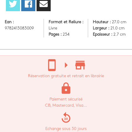
Ean :
Format et Reliure :
Hauteur :
27.0 cm
9782413083009
Livre
Largeur :
21.0 cm
Pages :
234
Epaisseur :
2.7 cm
stay_current_portrait
arrow_right
store_mall_directory
Réservation gratuite et retrait en librairie
lock
Paiement sécurisé
CB, Mastercard, Visa...
replay_30
Echange sous 30 jours