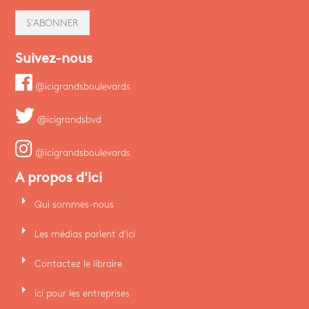
S'ABONNER
Suivez-nous
@icigrandsboulevards
@icigrandsbvd
@icigrandsboulevards
A propos d'ici
arrow_right
Qui sommes-nous
arrow_right
Les médias parlent d'ici
arrow_right
Contactez le libraire
arrow_right
ici pour les entreprises