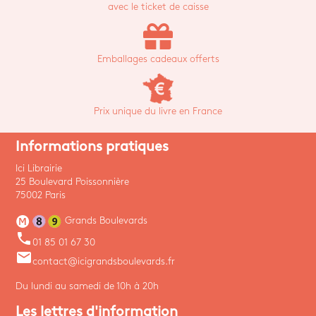
avec le ticket de caisse
Emballages cadeaux offerts
Prix unique du livre en France
Informations pratiques
Ici Librairie
25 Boulevard Poissonnière
75002 Paris
Grands Boulevards
phone
01 85 01 67 30
email
contact@icigrandsboulevards.fr
Du lundi au samedi de 10h à 20h
Les lettres d'information