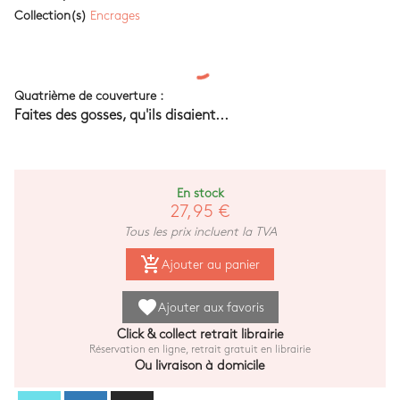
Collection(s)
Encrages
Quatrième de couverture :
Faites des gosses, qu'ils disaient...
En stock
27,95 €
Tous les prix incluent la TVA
add_shopping_cart
Ajouter au panier
favorite
Ajouter aux favoris
Click & collect retrait librairie
Réservation en ligne, retrait gratuit en librairie
Ou livraison à domicile