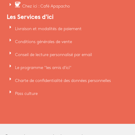
arrow_right
coffee
Chez ici : Café Apapacho
Les Services d'ici
arrow_right
Livraison et modalités de paiement
arrow_right
Conditions générales de vente
arrow_right
Conseil de lecture personnalisé par email
arrow_right
Le programme "les amis d'ici"
arrow_right
Charte de confidentialité des données personnelles
arrow_right
Pass culture