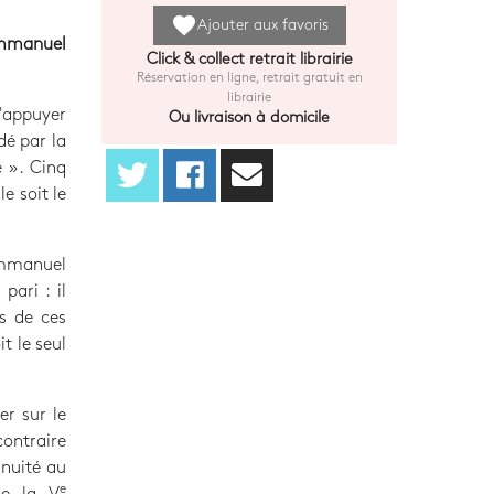
favorite
Ajouter aux favoris
Emmanuel
Click & collect retrait librairie
Réservation en ligne, retrait gratuit en
librairie
s'appuyer
Ou livraison à domicile
dé par la
é ». Cinq
e soit le
Emmanuel
pari : il
rs de ces
t le seul
r sur le
ontraire
inuité au
e