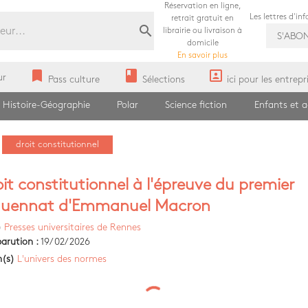
Réservation en ligne,
Les lettres d'in
retrait gratuit en
search
librairie ou livraison à
S'ABO
domicile
En savoir plus
bookmark
book
portrait
ur
Pass culture
Sélections
ici pour les entrepr
Histoire-Géographie
Polar
Science fiction
Enfants et 
droit constitutionnel
oit constitutionnel à l'épreuve du premier
quennat d'Emmanuel Macron
)
Presses universitaires de Rennes
arution :
19/02/2026
n(s)
L'univers des normes