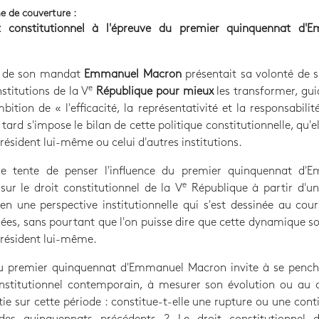
e de couverture :
t constitutionnel à l'épreuve du premier quinquennat d'
e de son mandat
Emmanuel Macron
présentait sa volonté de 
e
nstitutions de la V
République pour mieux
les transformer, gui
mbition de « l'efficacité, la représentativité et la responsabilit
 tard s'impose le bilan de cette politique constitutionnelle, qu'ell
Président lui-même ou celui d'autres institutions.
ge tente de penser l'influence du premier quinquennat d'
e
ur le droit constitutionnel de la V
République à partir d'un 
ien une perspective institutionnelle qui s'est dessinée au cou
ées, sans pourtant que l'on puisse dire que cette dynamique soi
Président lui-même.
du premier quinquennat d'Emmanuel Macron invite à se penche
onstitutionnel contemporain, à mesurer son évolution ou au c
tie sur cette période : constitue-t-elle une rupture ou une cont