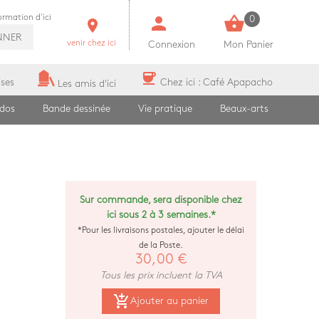
person
shopping_basket
formation d'ici
0
room
NNER
venir chez ici
Connexion
Mon Panier
coffee
ises
Chez ici : Café Apapacho
Les amis d'ici
ados
Bande dessinée
Vie pratique
Beaux-arts
Sur commande, sera disponible chez
ici sous 2 à 3 semaines.*
*Pour les livraisons postales, ajouter le délai
de la Poste.
30,00 €
Tous les prix incluent la TVA
add_shopping_cart
Ajouter au panier