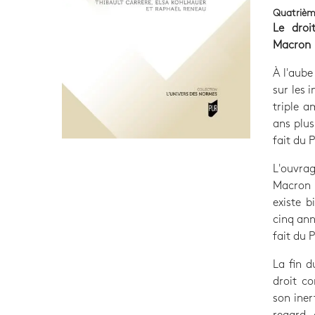
Quatrièm
Le droi
Macron
À l'aub
sur les i
triple a
ans plus
fait du 
L'ouvra
Macron s
existe b
cinq ann
fait du 
La fin 
droit c
son iner