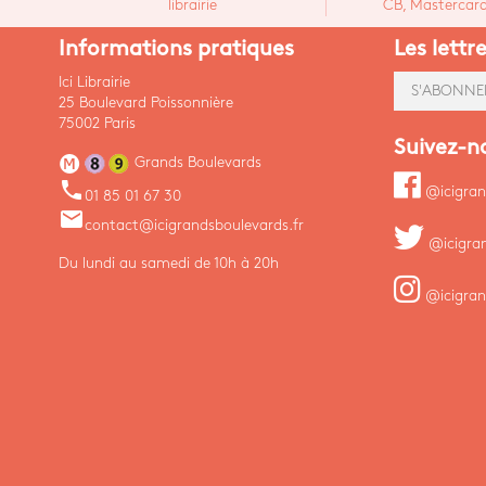
librairie
CB, Mastercard,
Informations pratiques
Les lettr
Ici Librairie
S'ABONNE
25 Boulevard Poissonnière
75002 Paris
Suivez-n
Grands Boulevards
phone
@icigran
01 85 01 67 30
email
contact@icigrandsboulevards.fr
@icigra
Du lundi au samedi de 10h à 20h
@icigran