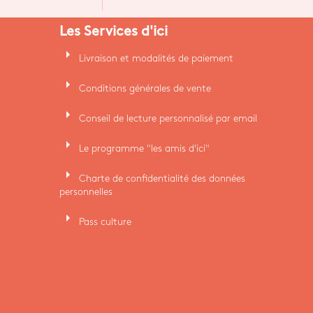
Les Services d'ici
arrow_right
Livraison et modalités de paiement
arrow_right
Conditions générales de vente
arrow_right
Conseil de lecture personnalisé par email
arrow_right
Le programme "les amis d'ici"
arrow_right
Charte de confidentialité des données
personnelles
arrow_right
Pass culture