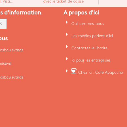
 Visa...
avec le ticket de caisse
es d'information
A propos d'ici
arrow_right
Qui sommes-nous
R
arrow_right
Les médias parlent d'ici
ous
arrow_right
Contactez le libraire
dsboulevards
arrow_right
ici pour les entreprises
ndsbvd
arrow_right
coffee
Chez ici : Café Apapacho
dsboulevards