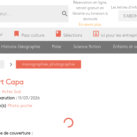
Réservation en ligne,
Les lettres d'in
retrait gratuit en
search
librairie ou livraison à
S'ABO
domicile
En savoir plus
bookmark
book
portrait
ur
Pass culture
Sélections
ici pour les entrepr
Histoire-Géographie
Polar
Science fiction
Enfants et 
navigate_next
monographies photographie
rt Capa
)
Actes Sud
arution :
11/03/2026
n(s)
Photo poche
e de couverture :