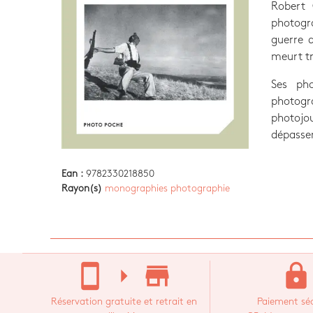
Robert 
photogra
guerre d
meurt t
Ses ph
photog
photoj
dépassen
Ean :
9782330218850
Rayon(s)
monographies photographie
stay_current_portrait
arrow_right
store_mall_directory
lock
Réservation gratuite et retrait en
Paiement séc