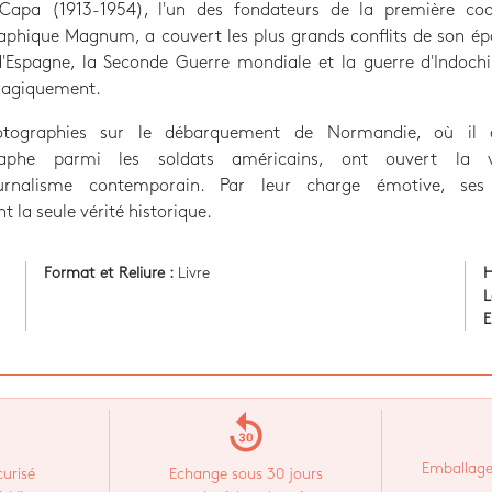
Capa (1913-1954), l'un des fondateurs de la première coo
phique Magnum, a couvert les plus grands conflits de son ép
'Espagne, la Seconde Guerre mondiale et la guerre d'Indochi
ragiquement.
otographies sur le débarquement de Normandie, où il e
raphe parmi les soldats américains, ont ouvert la 
ournalisme contemporain. Par leur charge émotive, ses
t la seule vérité historique.
Format et Reliure :
Livre
H
L
E
replay_30
Emballage
urisé
Echange sous 30 jours