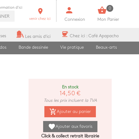
person
shopping_basket
formation d'ici
0
room
NNER
venir chez ici
Connexion
Mon Panier
coffee
ises
Chez ici : Café Apapacho
Les amis d'ici
ados
Bande dessinée
Vie pratique
Beaux-arts
En stock
14,50 €
Tous les prix incluent la TVA
add_shopping_cart
Ajouter au panier
favorite
Ajouter aux favoris
Click & collect retrait librairie