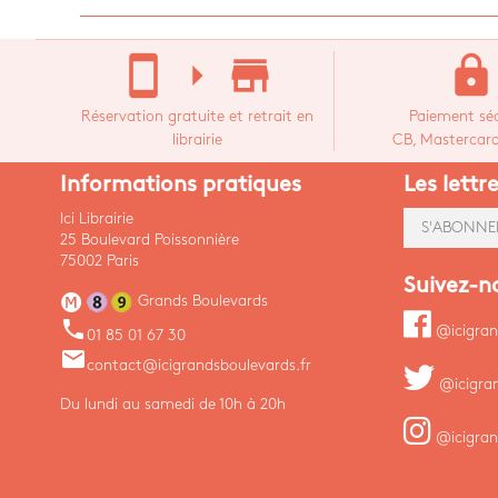
stay_current_portrait
arrow_right
store_mall_directory
lock
Réservation gratuite et retrait en
Paiement séc
librairie
CB, Mastercard,
Informations pratiques
Les lettr
Ici Librairie
S'ABONNE
25 Boulevard Poissonnière
75002 Paris
Suivez-n
Grands Boulevards
phone
@icigran
01 85 01 67 30
email
contact@icigrandsboulevards.fr
@icigra
Du lundi au samedi de 10h à 20h
@icigran