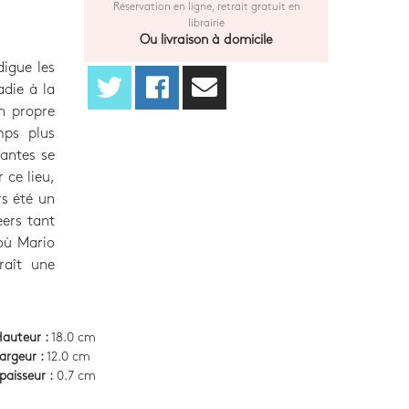
Réservation en ligne, retrait gratuit en
librairie
Ou livraison à domicile
igue les
die à la
on propre
mps plus
yantes se
 ce lieu,
rs été un
eers tant
 où Mario
raît une
auteur :
18.0 cm
argeur :
12.0 cm
paisseur :
0.7 cm