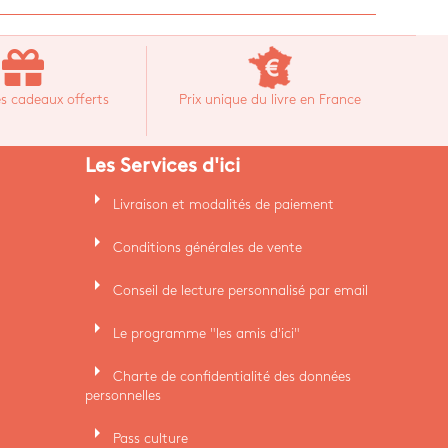
s cadeaux offerts
Prix unique du livre en France
Les Services d'ici
arrow_right
Livraison et modalités de paiement
arrow_right
Conditions générales de vente
arrow_right
Conseil de lecture personnalisé par email
arrow_right
Le programme "les amis d'ici"
arrow_right
Charte de confidentialité des données
personnelles
arrow_right
Pass culture