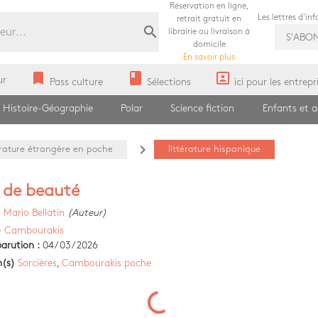
Réservation en ligne,
Les lettres d'in
retrait gratuit en
search
librairie ou livraison à
S'ABO
domicile
En savoir plus
bookmark
book
portrait
ur
Pass culture
Sélections
ici pour les entrepr
Histoire-Géographie
Polar
Science fiction
Enfants et 
navigate_next
érature étrangère en poche
littérature hispanique
 de beauté
)
Mario Bellatin
(Auteur)
)
Cambourakis
arution :
04/03/2026
n(s)
Sorcières
,
Cambourakis poche