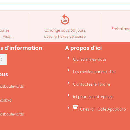
replay_30
Emballage
urisé
Echange sous 30 jours
 Visa...
avec le ticket de caisse
es d'information
A propos d'ici
arrow_right
Qui sommes-nous
R
arrow_right
Les médias parlent d'ici
ous
arrow_right
Contactez le libraire
dsboulevards
arrow_right
ici pour les entreprises
ndsbvd
arrow_right
coffee
Chez ici : Café Apapacho
dsboulevards