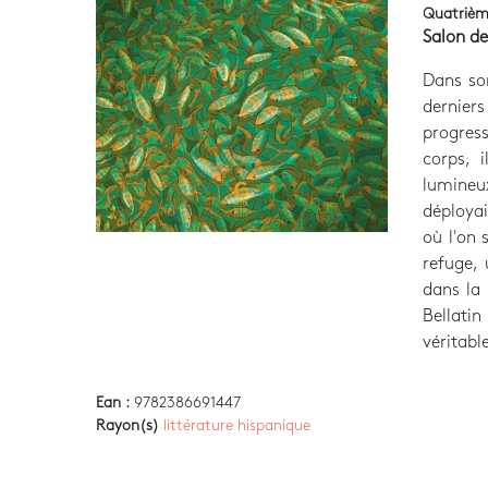
Quatrièm
Salon d
Dans so
dernier
progress
corps, 
lumineux
déployai
où l'on 
refuge, 
dans la 
Bellati
véritabl
Ean :
9782386691447
Rayon(s)
littérature hispanique