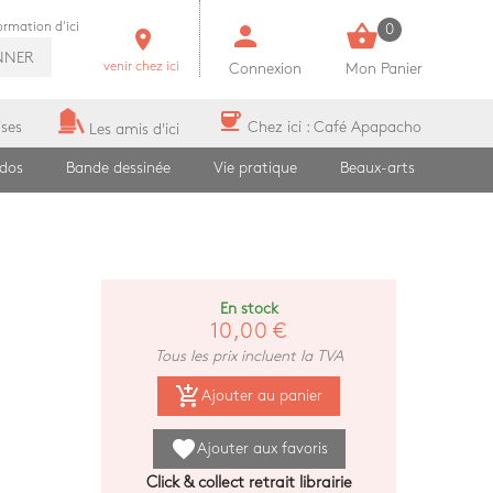
person
shopping_basket
formation d'ici
0
room
NNER
venir chez ici
Connexion
Mon Panier
coffee
ises
Chez ici : Café Apapacho
Les amis d'ici
ados
Bande dessinée
Vie pratique
Beaux-arts
En stock
10,00 €
Tous les prix incluent la TVA
add_shopping_cart
Ajouter au panier
favorite
Ajouter aux favoris
Click & collect retrait librairie