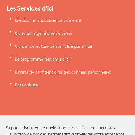
Les Services d'ici
arrow_right
Livraison et modalités de paiement
arrow_right
Conditions générales de vente
arrow_right
Conseil de lecture personnalisé par email
arrow_right
Le programme "les amis d'ici"
arrow_right
Charte de confidentialité des données personnelles
arrow_right
Pass culture
En poursuivant votre navigation sur ce site, vous acceptez
l'utilisation de cookies permettant d'améliorer votre expérience