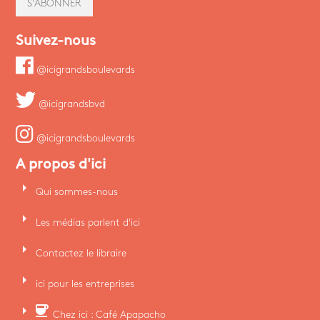
S'ABONNER
Suivez-nous
@icigrandsboulevards
@icigrandsbvd
@icigrandsboulevards
A propos d'ici
arrow_right
Qui sommes-nous
arrow_right
Les médias parlent d'ici
arrow_right
Contactez le libraire
arrow_right
ici pour les entreprises
arrow_right
coffee
Chez ici : Café Apapacho