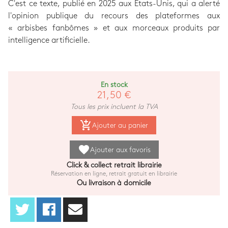
C'est ce texte, publié en 2025 aux États-Unis, qui a alerté
l'opinion publique du recours des plateformes aux
« arbisbes fanbômes » et aux morceaux produits par
intelligence artificielle.
En stock
21,50 €
Tous les prix incluent la TVA
add_shopping_cart
Ajouter au panier
favorite
Ajouter aux favoris
Click & collect retrait librairie
Réservation en ligne, retrait gratuit en librairie
Ou livraison à domicile