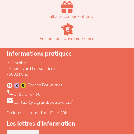
Emballages cadeaux offerts
Prix unique du livre en France
Informations pratiques
Ici Librairie
25 Boulevard Poissonnière
75002 Paris
Grands Boulevards
phone
01 85 01 67 30
email
contact@icigrandsboulevards.fr
Du lundi au samedi de 10h à 20h
Les lettres d'information