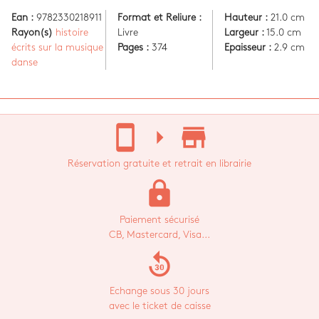
Ean :
9782330218911
Format et Reliure :
Hauteur :
21.0 cm
Rayon(s)
histoire
Livre
Largeur :
15.0 cm
écrits sur la musique
Pages :
374
Epaisseur :
2.9 cm
danse
stay_current_portrait
arrow_right
store_mall_directory
Réservation gratuite et retrait en librairie
lock
Paiement sécurisé
CB, Mastercard, Visa...
replay_30
Echange sous 30 jours
avec le ticket de caisse