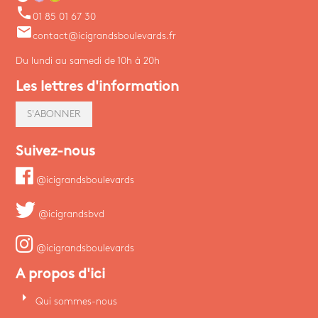
phone
01 85 01 67 30
email
contact@icigrandsboulevards.fr
Du lundi au samedi de 10h à 20h
Les lettres d'information
S'ABONNER
Suivez-nous
@icigrandsboulevards
@icigrandsbvd
@icigrandsboulevards
A propos d'ici
arrow_right
Qui sommes-nous