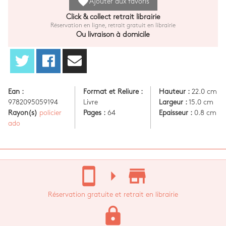
favorite
Ajouter aux favoris
Click & collect retrait librairie
Réservation en ligne, retrait gratuit en librairie
Ou livraison à domicile
Ean :
Format et Reliure :
Hauteur :
22.0 cm
9782095059194
Livre
Largeur :
15.0 cm
Rayon(s)
policier
Pages :
64
Epaisseur :
0.8 cm
ado
stay_current_portrait
arrow_right
store_mall_directory
Réservation gratuite et retrait en librairie
lock