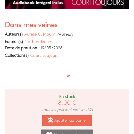
Dans mes veines
Auteur(s)
Aurélie C. Moulin
(Auteur)
Editeur(s)
Nathan Jeunesse
Date de parution :
19/03/2026
Collection(s)
Court toujours
En stock
8,00 €
Tous les prix incluent la TVA
add_shopping_cart
Ajouter au panier