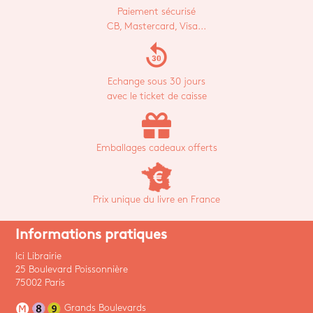
Paiement sécurisé
CB, Mastercard, Visa...
replay_30
Echange sous 30 jours
avec le ticket de caisse
Emballages cadeaux offerts
Prix unique du livre en France
Informations pratiques
Ici Librairie
25 Boulevard Poissonnière
75002 Paris
Grands Boulevards