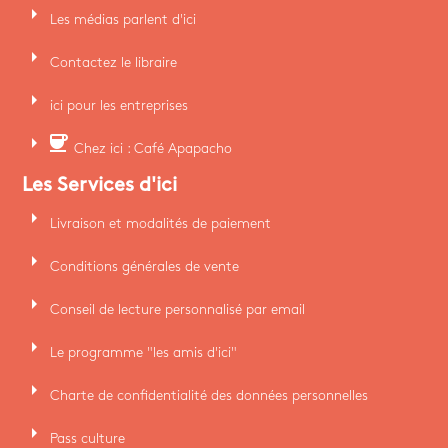
arrow_right
Les médias parlent d'ici
arrow_right
Contactez le libraire
arrow_right
ici pour les entreprises
arrow_right
coffee
Chez ici : Café Apapacho
Les Services d'ici
arrow_right
Livraison et modalités de paiement
arrow_right
Conditions générales de vente
arrow_right
Conseil de lecture personnalisé par email
arrow_right
Le programme "les amis d'ici"
arrow_right
Charte de confidentialité des données personnelles
arrow_right
Pass culture