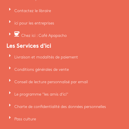
arrow_right
Contactez le libraire
arrow_right
ici pour les entreprises
arrow_right
coffee
Chez ici : Café Apapacho
Les Services d'ici
arrow_right
Livraison et modalités de paiement
arrow_right
Conditions générales de vente
arrow_right
Conseil de lecture personnalisé par email
arrow_right
Le programme "les amis d'ici"
arrow_right
Charte de confidentialité des données personnelles
arrow_right
Pass culture