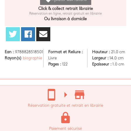
Click & collect retrait librairie
Réservation en ligne, retrait gratuit en librairie
Ou livraison à domicile
Ean :
9788828518501
Format et Reliure :
Hauteur :
21.0 cm
Rayon(s)
biographie
Livre
Largeur :
14.0 cm
Pages :
122
Epaisseur :
1.0 cm
stay_current_portrait
arrow_right
store_mall_directory
Réservation gratuite et retrait en librairie
lock
Paiement sécurisé