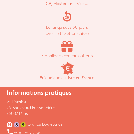
CB, Mastercard, Visa...
replay_30
Echange sous 30 jours
avec le ticket de caisse
Emballages cadeaux offerts
Prix unique du livre en France
Informations pratiques
Ici Librairie
25 Boulevard Poissonnière
75002 Paris
Grands Boulevards
phone
01 85 01 67 30