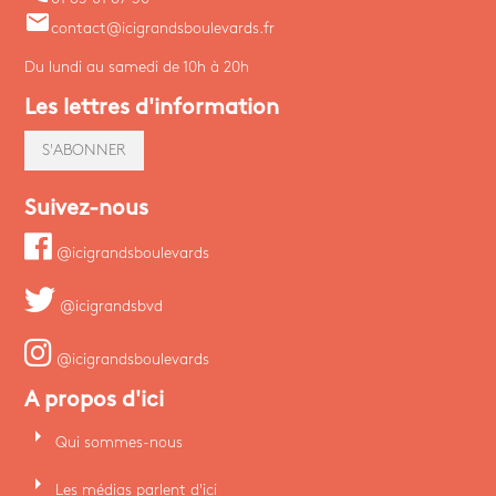
email
contact@icigrandsboulevards.fr
Du lundi au samedi de 10h à 20h
Les lettres d'information
S'ABONNER
Suivez-nous
@icigrandsboulevards
@icigrandsbvd
@icigrandsboulevards
A propos d'ici
arrow_right
Qui sommes-nous
arrow_right
Les médias parlent d'ici