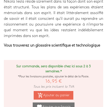
Nikola Tesla réside sûrement dans la façon dont son esprit
était structuré. Tous les plans de ses expériences étaient
mémorisés dans son esprit. Il était littéralement assoiffé
de savoir et il était conscient qu'il aurait pu reprendre un
raisonnement ou poursuivre une expérience à n'importe
quel moment vu que les idées restaient indélébilement
imprimées dans son esprit.
Vous trouverez un glossaire scientifique et technologique
Sur commande, sera disponible chez ici sous 2 à 3
semaines.*
*Pour les livraisons postales, ajouter le délai de la Poste.
16,95 €
Tous les prix incluent la TVA
add_shopping_cart
Ajouter au panier
favorite
Ajouter aux favoris