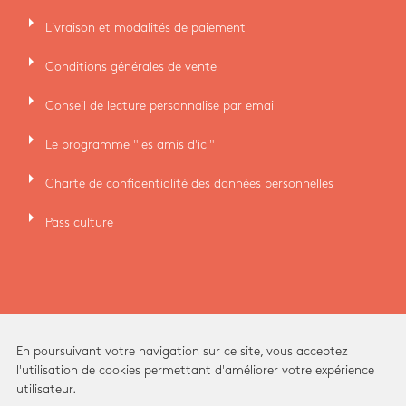
arrow_right
Livraison et modalités de paiement
arrow_right
Conditions générales de vente
arrow_right
Conseil de lecture personnalisé par email
arrow_right
Le programme "les amis d'ici"
arrow_right
Charte de confidentialité des données personnelles
arrow_right
Pass culture
En poursuivant votre navigation sur ce site, vous acceptez
l'utilisation de cookies permettant d'améliorer votre expérience
utilisateur.