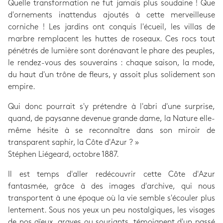
Quelle transformation ne fut jamais plus soudaine ! Que
d'ornements inattendus ajoutés à cette merveilleuse
corniche ! Les jardins ont conquis l'écueil, les villas de
marbre remplacent les huttes de roseaux. Ces rocs tout
pénétrés de lumière sont dorénavant le phare des peuples,
le rendez-vous des souverains : chaque saison, la mode,
du haut d'un trône de fleurs, y assoit plus solidement son
empire.
Qui donc pourrait s'y prétendre à l'abri d'une surprise,
quand, de paysanne devenue grande dame, la Nature elle-
même hésite à se reconnaître dans son miroir de
transparent saphir, la Côte d'Azur ? »
Stéphen Liégeard, octobre 1887.
Il est temps d'aller redécouvrir cette Côte d'Azur
fantasmée, grâce à des images d'archive, qui nous
transportent à une époque où la vie semble s'écouler plus
lentement. Sous nos yeux un peu nostalgiques, les visages
de nos aïeux, graves ou souriants, témoignent d'un passé