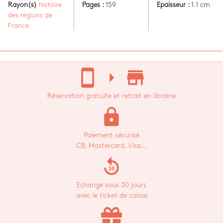
Rayon(s)
histoire
Pages :
159
Epaisseur :
1.1 cm
des régions de
France
stay_current_portrait
arrow_right
store_mall_directory
Réservation gratuite et retrait en librairie
lock
Paiement sécurisé
CB, Mastercard, Visa...
replay_30
Echange sous 30 jours
avec le ticket de caisse