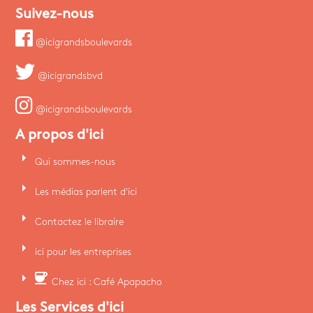
Suivez-nous
@icigrandsboulevards
@icigrandsbvd
@icigrandsboulevards
A propos d'ici
arrow_right
Qui sommes-nous
arrow_right
Les médias parlent d'ici
arrow_right
Contactez le libraire
arrow_right
ici pour les entreprises
arrow_right
coffee
Chez ici : Café Apapacho
Les Services d'ici