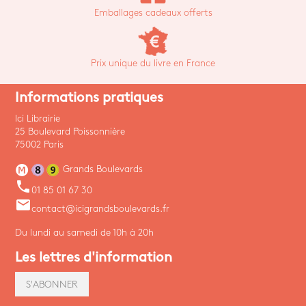
Emballages cadeaux offerts
Prix unique du livre en France
Informations pratiques
Ici Librairie
25 Boulevard Poissonnière
75002 Paris
Grands Boulevards
phone
01 85 01 67 30
email
contact@icigrandsboulevards.fr
Du lundi au samedi de 10h à 20h
Les lettres d'information
S'ABONNER