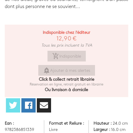
dont plus personne ne se souvient...
Indisponible chez l'éditeur
12,90 €
Tous les prix incluent la TVA
add_shopping_cart
Indisponible
add_alert
Ajouter à mes alertes
Click & collect retrait librairie
Réservation en ligne, retrait gratuit en librairie
Ou livraison à domicile
Ean :
Format et Reliure :
Hauteur :
24.0 cm
9782386851339
Livre
Largeur :
16.0 cm