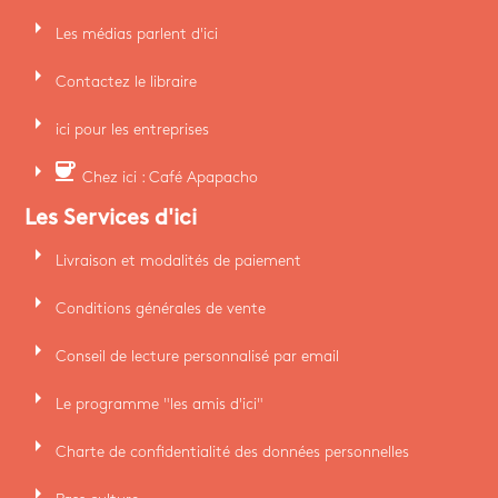
arrow_right
Les médias parlent d'ici
arrow_right
Contactez le libraire
arrow_right
ici pour les entreprises
arrow_right
coffee
Chez ici : Café Apapacho
Les Services d'ici
arrow_right
Livraison et modalités de paiement
arrow_right
Conditions générales de vente
arrow_right
Conseil de lecture personnalisé par email
arrow_right
Le programme "les amis d'ici"
arrow_right
Charte de confidentialité des données personnelles
arrow_right