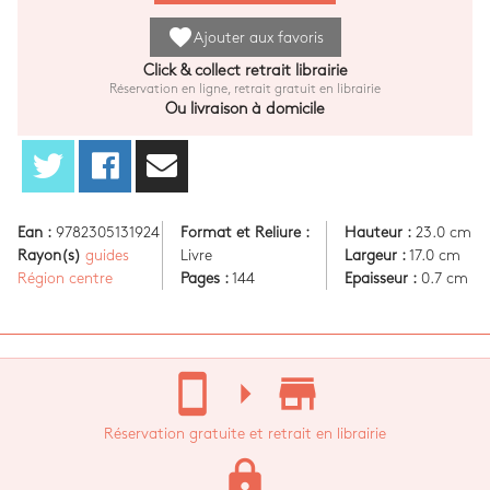
favorite
Ajouter aux favoris
Click & collect retrait librairie
Réservation en ligne, retrait gratuit en librairie
Ou livraison à domicile
Ean :
9782305131924
Format et Reliure :
Hauteur :
23.0 cm
Rayon(s)
guides
Livre
Largeur :
17.0 cm
Région centre
Pages :
144
Epaisseur :
0.7 cm
stay_current_portrait
arrow_right
store_mall_directory
Réservation gratuite et retrait en librairie
lock