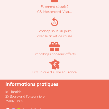
Paiement sécurisé
CB, Mastercard, Visa...
replay_30
Echange sous 30 jours
avec le ticket de caisse
Emballages cadeaux offerts
Prix unique du livre en France
Informations pratiques
Ici Librairie
25 Boulevard Poissonnière
75002 Paris