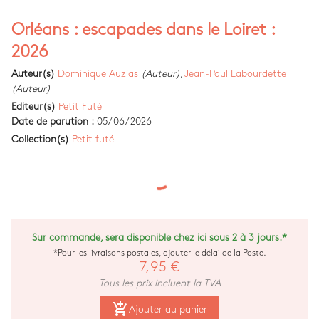
Orléans : escapades dans le Loiret :
2026
Auteur(s)
Dominique Auzias
(Auteur)
,
Jean-Paul Labourdette
(Auteur)
Editeur(s)
Petit Futé
Date de parution :
05/06/2026
Collection(s)
Petit futé
Sur commande, sera disponible chez ici sous 2 à 3 jours.*
*Pour les livraisons postales, ajouter le délai de la Poste.
7,95 €
Tous les prix incluent la TVA
add_shopping_cart
Ajouter au panier