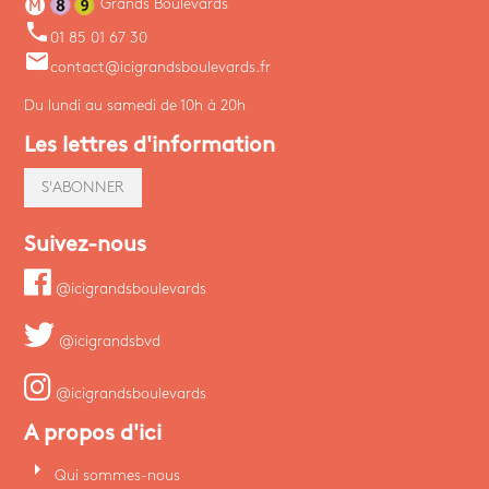
Grands Boulevards
phone
01 85 01 67 30
email
contact@icigrandsboulevards.fr
Du lundi au samedi de 10h à 20h
Les lettres d'information
S'ABONNER
Suivez-nous
@icigrandsboulevards
@icigrandsbvd
@icigrandsboulevards
A propos d'ici
arrow_right
Qui sommes-nous