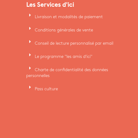
Les Services d'ici
arrow_right
Livraison et modalités de paiement
arrow_right
Conditions générales de vente
arrow_right
Conseil de lecture personnalisé par email
arrow_right
Le programme "les amis d'ici"
arrow_right
Charte de confidentialité des données
personnelles
arrow_right
Pass culture