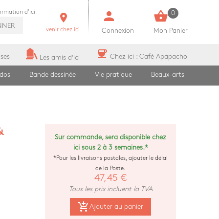
person
shopping_basket
formation d'ici
0
room
NNER
venir chez ici
Connexion
Mon Panier
coffee
ises
Chez ici : Café Apapacho
Les amis d'ici
ados
Bande dessinée
Vie pratique
Beaux-arts
&
Sur commande, sera disponible chez
ici sous 2 à 3 semaines.*
*Pour les livraisons postales, ajouter le délai
de la Poste.
47,45 €
Tous les prix incluent la TVA
add_shopping_cart
Ajouter au panier