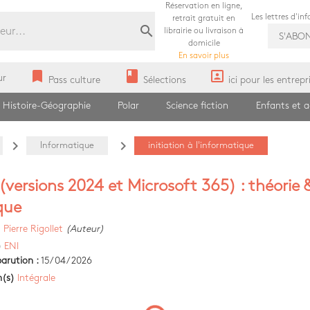
Réservation en ligne,
Les lettres d'in
retrait gratuit en
search
librairie ou livraison à
S'ABO
domicile
En savoir plus
bookmark
book
portrait
ur
Pass culture
Sélections
ici pour les entrepr
Histoire-Géographie
Polar
Science fiction
Enfants et 
navigate_next
navigate_next
Informatique
initiation à l'informatique
 (versions 2024 et Microsoft 365) : théorie 
que
)
Pierre Rigollet
(Auteur)
)
ENI
arution :
15/04/2026
n(s)
Intégrale