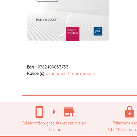
Ean :
9782409053733
Rayon(s)
initiation à l'informatique
stay_current_portrait
arrow_right
store_mall_directory
lock
Réservation gratuite et retrait en
Paiement séc
librairie
CB, Mastercard,