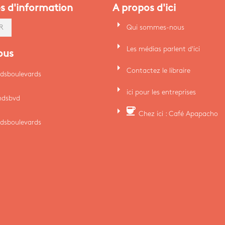
es d'information
A propos d'ici
arrow_right
Qui sommes-nous
R
arrow_right
Les médias parlent d'ici
ous
arrow_right
Contactez le libraire
dsboulevards
arrow_right
ici pour les entreprises
ndsbvd
arrow_right
coffee
Chez ici : Café Apapacho
dsboulevards