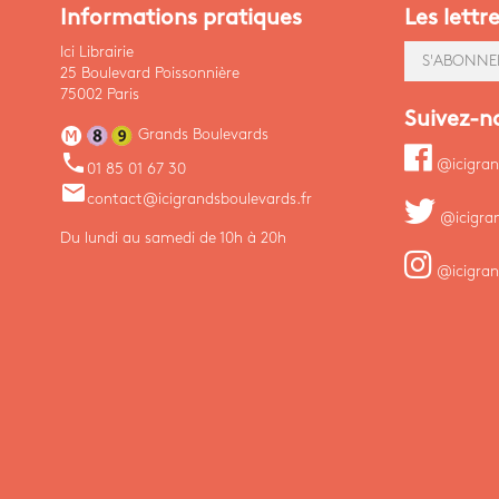
Informations pratiques
Les lettr
Ici Librairie
S'ABONNE
25 Boulevard Poissonnière
75002 Paris
Suivez-n
Grands Boulevards
phone
@icigran
01 85 01 67 30
email
contact@icigrandsboulevards.fr
@icigra
Du lundi au samedi de 10h à 20h
@icigran