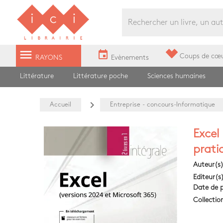
Librairie Ici Grands Boulevards
menu
event
Coups de cœ
RAYONS
Evènements
Littérature
Littérature poche
Sciences humaines
navigate_next
Accueil
Entreprise - concours-Informatique
Excel
prati
Auteur(s
Editeur(s
Date de p
Collectio