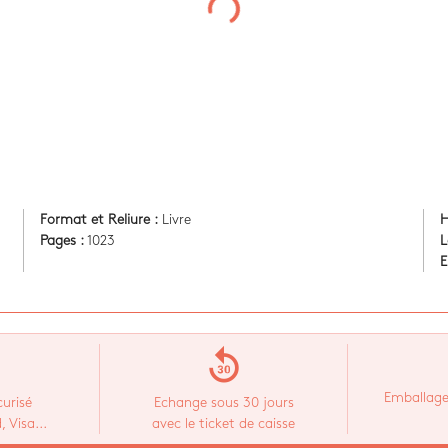
Format et Reliure :
Livre
H
Pages :
1023
L
E
replay_30
Emballage
urisé
Echange sous 30 jours
 Visa...
avec le ticket de caisse