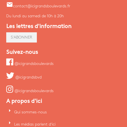
email
contact@icigrandsboulevards.fr
Du lundi au samedi de 10h à 20h
Les lettres d'information
S'ABONNER
Suivez-nous
@icigrandsboulevards
@icigrandsbvd
@icigrandsboulevards
A propos d'ici
arrow_right
Qui sommes-nous
arrow_right
Les médias parlent d'ici