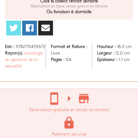
Click & collect retrait librairie
Réservation en ligne, retrait gratuit en librairie
Ou livraison à domicile
Ean :
9782715439672
Format et Reliure :
Hauteur :
18.0 cm
Rayon(s)
sociologie
Livre
Largeur :
12.0 cm
du genre et de la
Pages :
124
Epaisseur :
1.1 cm
sexualité
stay_current_portrait
arrow_right
store_mall_directory
Réservation gratuite et retrait en librairie
lock
Paiement sécurisé