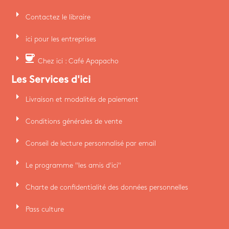
arrow_right
Contactez le libraire
arrow_right
ici pour les entreprises
arrow_right
coffee
Chez ici : Café Apapacho
Les Services d'ici
arrow_right
Livraison et modalités de paiement
arrow_right
Conditions générales de vente
arrow_right
Conseil de lecture personnalisé par email
arrow_right
Le programme "les amis d'ici"
arrow_right
Charte de confidentialité des données personnelles
arrow_right
Pass culture