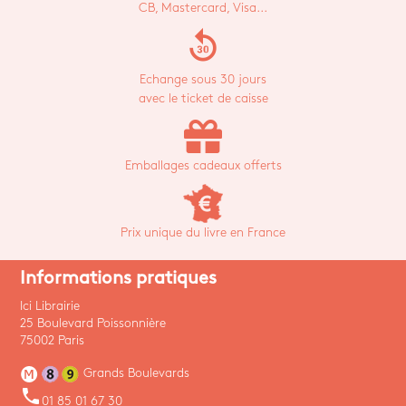
CB, Mastercard, Visa...
replay_30
Echange sous 30 jours
avec le ticket de caisse
Emballages cadeaux offerts
Prix unique du livre en France
Informations pratiques
Ici Librairie
25 Boulevard Poissonnière
75002 Paris
Grands Boulevards
phone
01 85 01 67 30